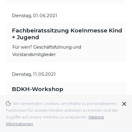
Dienstag,
01.06.2021
Fachbeiratssitzung Koelnmesse Kind
+ Jugend
Für wen? Geschäftsführung und
Vorstandsmitglieder
Dienstag,
11.05.2021
BDKH-Workshop
Wir verwenden Cookies, um Inhalte zu personalisieren,
Vorträge von Patrick Hergert (Social Media
Funktionen für soziale Medien anbieten zu können und die
Experte), Ulrica Griffiths (Griffiths Consulting) und
Zugriffe auf unsere Website zu analysieren.
Weitere
Dr. Stefano Armandi (Interconnection Consulting).
Informationen