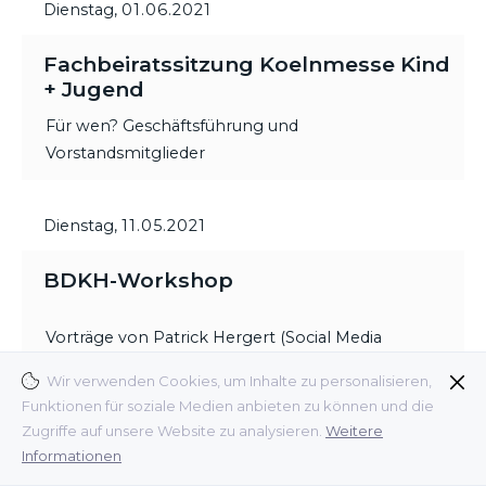
Dienstag,
01.06.2021
Fachbeiratssitzung Koelnmesse Kind
+ Jugend
Für wen? Geschäftsführung und
Vorstandsmitglieder
Dienstag,
11.05.2021
BDKH-Workshop
Vorträge von Patrick Hergert (Social Media
Experte), Ulrica Griffiths (Griffiths Consulting) und
Wir verwenden Cookies, um Inhalte zu personalisieren,
Dr. Stefano Armandi (Interconnection Consulting).
Funktionen für soziale Medien anbieten zu können und die
Zugriffe auf unsere Website zu analysieren.
Weitere
Für wen? Mitglieder und Fördermitglieder,
Informationen
Interessenten für eine Mitgliedschaft