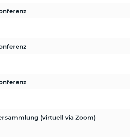
onferenz
onferenz
onferenz
rsammlung (virtuell via Zoom)