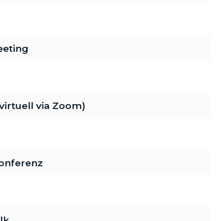
eeting
rtuell via Zoom)
onferenz
lk