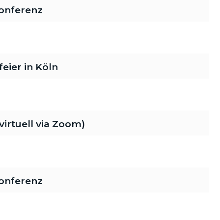
onferenz
ier in Köln
rtuell via Zoom)
onferenz