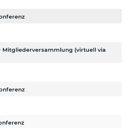
onferenz
itgliederversammlung (virtuell via
onferenz
onferenz