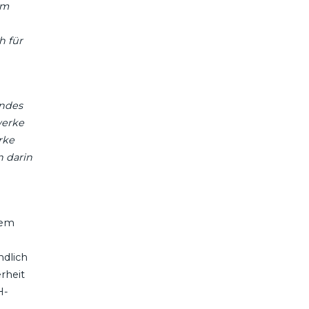
im
h für
endes
werke
rke
n darin
dem
ndlich
rheit
H-