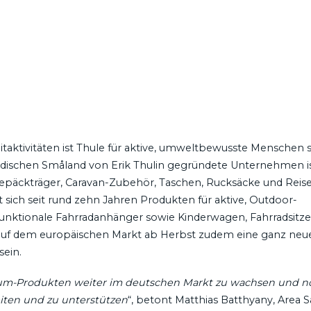
itaktivitäten ist Thule für aktive, umweltbewusste Menschen s
edischen Småland von Erik Thulin gegründete Unternehmen i
Gepäckträger, Caravan-Zubehör, Taschen, Rucksäcke und Reis
ich seit rund zehn Jahren Produkten für aktive, Outdoor-
ifunktionale Fahrradanhänger sowie Kinderwagen, Fahrradsitz
d auf dem europäischen Markt ab Herbst zudem eine ganz neu
sein.
ium-Produkten weiter im deutschen Markt zu wachsen und no
eiten und zu unterstützen
“, betont Matthias Batthyany, Area S