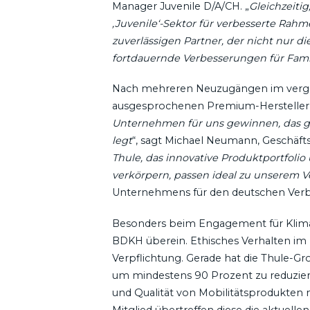
Manager Juvenile D/A/CH. „
Gleichzeitig
‚Juvenile‘-Sektor für verbesserte Ra
zuverlässigen Partner, der nicht nur di
fortdauernde Verbesserungen für Fami
Nach mehreren Neuzugängen im vergan
ausgesprochenen Premium-Hersteller i
Unternehmen für uns gewinnen, das gle
legt
“, sagt Michael Neumann, Geschäfts
Thule, das innovative Produktportfol
verkörpern, passen ideal zu unserem 
Unternehmens für den deutschen Verb
Besonders beim Engagement für Klim
BDKH überein. Ethisches Verhalten im H
Verpflichtung. Gerade hat die Thule-
um mindestens 90 Prozent zu reduziere
und Qualität von Mobilitätsprodukte
Mitglied übertreffen diese die aktuell