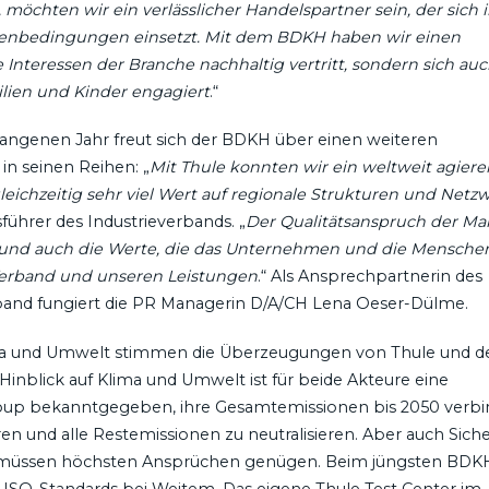
, möchten wir ein verlässlicher Handelspartner sein, der sich 
hmenbedingungen einsetzt. Mit dem BDKH haben wir einen
e Interessen der Branche nachhaltig vertritt, sondern sich auc
lien und Kinder engagiert
.“
genen Jahr freut sich der BDKH über einen weiteren
n seinen Reihen: „
Mit Thule konnten wir ein weltweit agier
ichzeitig sehr viel Wert auf regionale Strukturen und Netz
führer des Industrieverbands. „
Der Qualitätsanspruch der Ma
io und auch die Werte, die das Unternehmen und die Mensche
Verband und unseren Leistungen
.“ Als Ansprechpartnerin des
and fungiert die PR Managerin D/A/CH Lena Oeser-Dülme.
a und Umwelt stimmen die Überzeugungen von Thule und 
inblick auf Klima und Umwelt ist für beide Akteure eine
Group bekanntgegeben, ihre Gesamtemissionen bis 2050 verbi
n und alle Restemissionen zu neutralisieren. Aber auch Siche
n müssen höchsten Ansprüchen genügen. Beim jüngsten BDK
en ISO-Standards bei Weitem. Das eigene Thule Test Center im