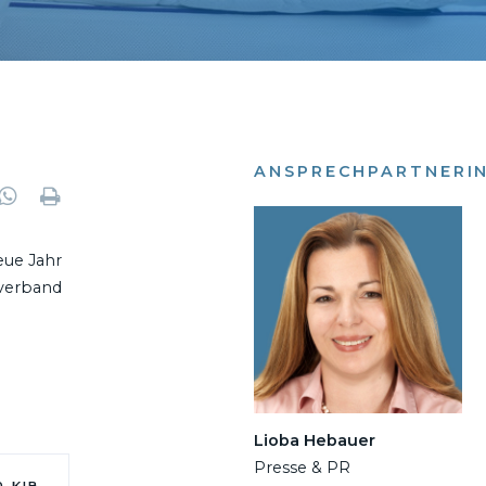
ANSPRECHPARTNERI
eue Jahr
sverband
Lioba Hebauer
Presse & PR
0 KIB