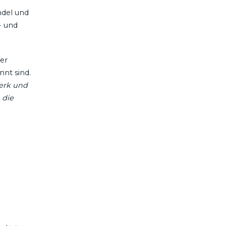
ndel und
- und
er
nt sind.
werk und
 die