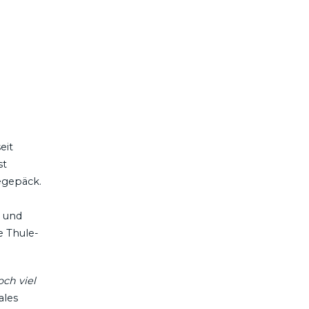
eit
st
egepäck.
e und
e Thule-
ch viel
ales