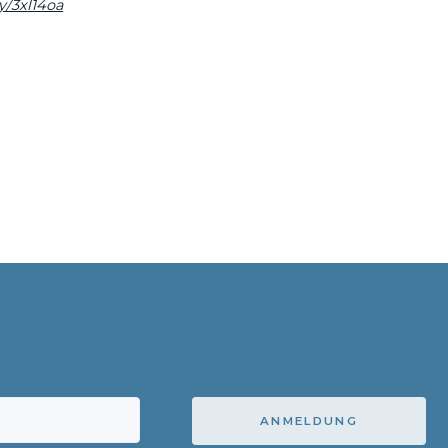
ly/3xl14oa
ANMELDUNG