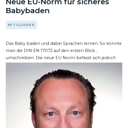
Neue EU-Norm für sicheres
Babybaden
MITGLIEDER
Das Baby baden und dabei Sprachen lernen. So könnte
man die DIN EN 17072 auf den ersten Blick
umschreiben. Die neue EU Norm befasst sich jedoch
mit ernsten Inhalten: den Sicherheitsvorgaben bei
DEN ARTIKEL LESEN
Badewannen, Gestellen und Badehilfen für Babys und
Kleinkinder. Zentrales Element ist ein Warnhinweis in 26
Sprachen, der auch während des Badens gut lesbar sein
sollte.