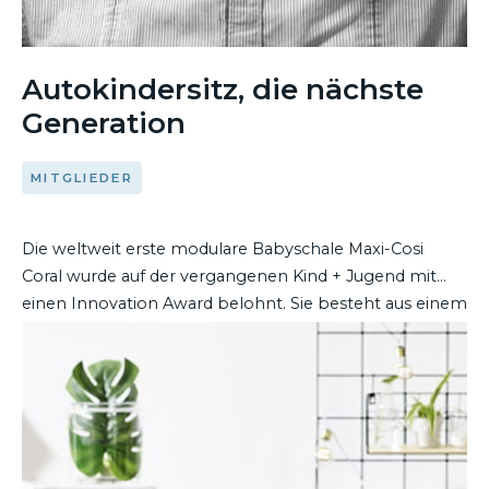
Autokindersitz, die nächste
Generation
MITGLIEDER
Die weltweit erste modulare Babyschale Maxi-Cosi
Coral wurde auf der vergangenen Kind + Jugend mit
einen Innovation Award belohnt. Sie besteht aus einem
äußeren Sicherheitsrahmen und einer nur 1,7 kg
DEN ARTIKEL LESEN
leichten, inneren Babytrage, in der das Kind außerhalb
des Fahrzeugs mühelos transportiert wird. Der
Niederländer Erik Salters, Senior Engineer Advanced
Research Group bei Dorel Juvenile Europe, hat die
Entwicklung begleitet.