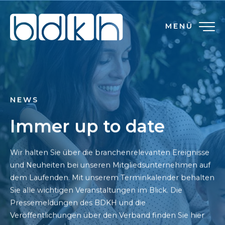
MENÜ
NEWS
Immer up to date
Wir halten Sie über die branchenrelevanten Ereignisse
und Neuheiten bei unseren Mitgliedsunternehmen auf
dem Laufenden. Mit unserem Terminkalender behalten
Sie alle wichtigen Veranstaltungen im Blick. Die
Pressemeldungen des BDKH und die
Veröffentlichungen über den Verband finden Sie hier