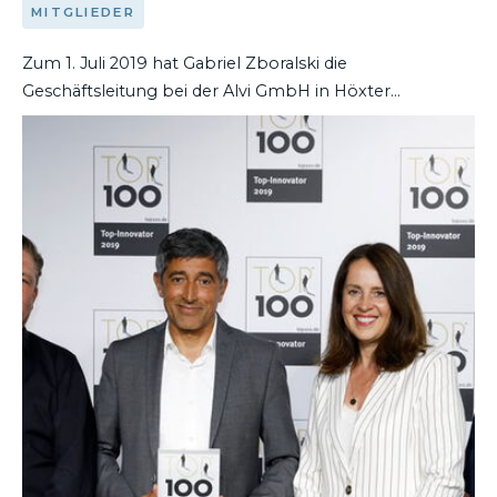
MITGLIEDER
Zum 1. Juli 2019 hat Gabriel Zboralski die
Geschäftsleitung bei der Alvi GmbH in Höxter
übernommen. Der gelernte Kaufmann im Einzelhandel
DEN ARTIKEL LESEN
war u. a. als Global Business Manager für Esprit Kids und
edc youth sowie als Division Head Kids bei Tom Tailor
tätig. In den letzten sieben Jahren hatte er die Position
als Geschäftsleiter bei Sanetta für das Segment
Oberbekleidungsprodukte inne und war für den
Vertrieb verantwortlich.