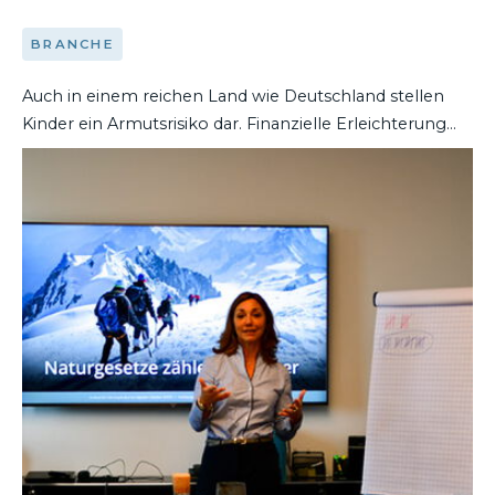
BRANCHE
Auch in einem reichen Land wie Deutschland stellen
Kinder ein Armutsrisiko dar. Finanzielle Erleichterung
brächte eine Senkung der Mehrwertsteuer für
DEN ARTIKEL LESEN
bestimmte Produkte und Dienstleistungen für Kinder,
so wie wir es als Bundesverband Deutscher
Kinderausstattungs-Hersteller e. V. (BDKH) fordern. Wir
unterstützen die Initiative „7 % für Kinder“. Ihr Sprecher
Sven Iversen (AGF) berichtet uns zum aktuellen Stand
der Kampagne.