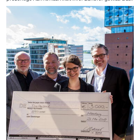
muss auch so sein, denn die Managementberaterin,
DEN ARTIKEL LESEN
Autorin und Rednerin aus Frankfurt a. M. lebt ihre
eigene Botschaft: Der Mensch steht auch im digitalen
Zeitalter immer im Mittelpunkt. So sehr sich unser
berufliches Umfeld durch digitale Technologien
wandelt, die Beziehungen zu und zwischen Menschen
bleiben auch im 21. Jahrhundert zentrale
Erfolgsfaktoren. Weniger Bits und Bytes, dafür
Hormone wie Dopamin und Oxytocin bestimmten
unser Handeln, so der Tenor der Powerfrau: „Wir
brauchen Lob und Anerkennung. Nichts motiviert uns
mehr als das.“ Und: „Jede Entscheidung wird nach wie
vor emotional getroffen.“