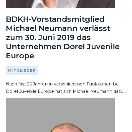
BDKH-Vorstandsmitglied
Michael Neumann verlässt
zum 30. Juni 2019 das
Unternehmen Dorel Juvenile
Europe
MITGLIEDER
Nach fast 25 Jahren in verschiedenen Funktionen bei
Dorel Juvenile Europe hat sich Michael Neumann dazu
entschieden, das Unternehmen zu verlassen und sich
DEN ARTIKEL LESEN
neuen beruflichen Herausforderungen zu widmen. Er
war zuletzt als Managing Director Northern Europe
verantwortlich für die Organisationen des
Unternehmens in der D/A/CH-Region, den Benelux-