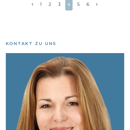
Das gesunde Aufwachsen von Kindern in Geborgenheit
1
2
3
4
5
6
und mit dem größtmöglichen Schutz.
KONTAKT ZU UNS