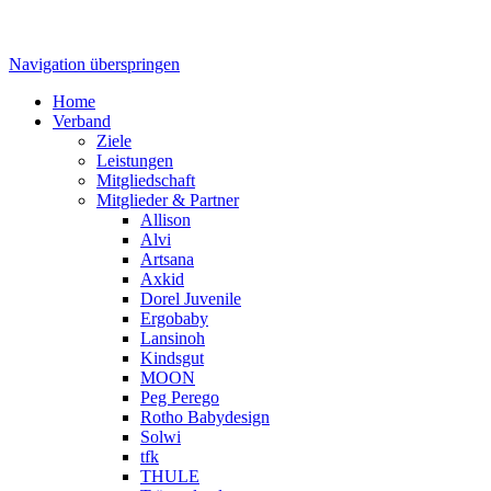
Navigation überspringen
Home
Verband
Ziele
Leistungen
Mitgliedschaft
Mitglieder & Partner
Allison
Alvi
Artsana
Axkid
Dorel Juvenile
Ergobaby
Lansinoh
Kindsgut
MOON
Peg Perego
Rotho Babydesign
Solwi
tfk
THULE