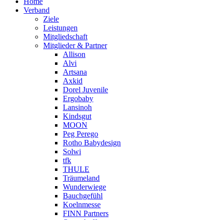
Home
Verband
Ziele
Leistungen
Mitgliedschaft
Mitglieder & Partner
Allison
Alvi
Artsana
Axkid
Dorel Juvenile
Ergobaby
Lansinoh
Kindsgut
MOON
Peg Perego
Rotho Babydesign
Solwi
tfk
THULE
Träumeland
Wunderwiege
Bauchgefühl
Koelnmesse
FINN Partners