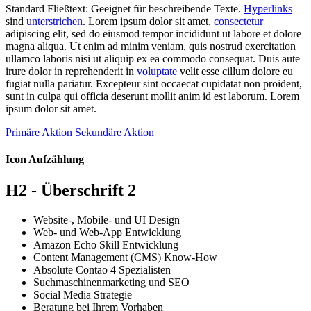
Standard Fließtext: Geeignet für beschreibende Texte.
Hyperlinks
sind
unterstrichen
. Lorem ipsum dolor sit amet,
consectetur
adipiscing elit, sed do eiusmod tempor incididunt ut labore et dolore
magna aliqua. Ut enim ad minim veniam, quis nostrud exercitation
ullamco laboris nisi ut aliquip ex ea commodo consequat. Duis aute
irure dolor in reprehenderit in
voluptate
velit esse cillum dolore eu
fugiat nulla pariatur. Excepteur sint occaecat cupidatat non proident,
sunt in culpa qui officia deserunt mollit anim id est laborum. Lorem
ipsum dolor sit amet.
Primäre Aktion
Sekundäre Aktion
Icon Aufzählung
H2 - Überschrift 2
Website-, Mobile- und UI Design
Web- und Web-App Entwicklung
Amazon Echo Skill Entwicklung
Content Management (CMS) Know-How
Absolute Contao 4 Spezialisten
Suchmaschinenmarketing und SEO
Social Media Strategie
Beratung bei Ihrem Vorhaben