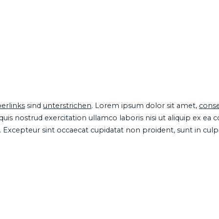
erlinks
sind
unterstrichen
. Lorem ipsum dolor sit amet,
conse
is nostrud exercitation ullamco laboris nisi ut aliquip ex ea
ur. Excepteur sint occaecat cupidatat non proident, sunt in cul