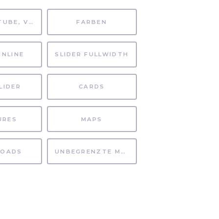
MP4, YOUTUBE, VIMEO
FARBEN
INLINE
SLIDER FULLWIDTH
LIDER
CARDS
URES
MAPS
OADS
UNBEGRENZTE MÖGLICHKEITEN