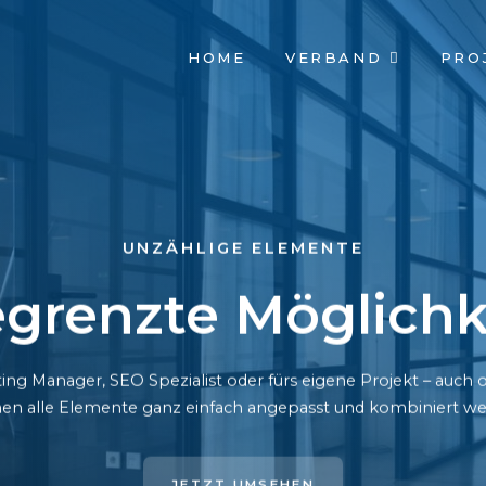
NAVIGATION
HOME
VERBAND
PRO
ÜBERSPRINGEN
UNZÄHLIGE ELEMENTE
grenzte Möglichk
ing Manager, SEO Spezialist oder fürs eigene Projekt – auc
en alle Elemente ganz einfach angepasst und kombiniert we
JETZT UMSEHEN