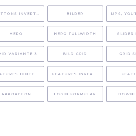
BUTTONS INVERTIERT
BILDER
HERO
HERO FULLWIDTH
SLIDER 
RID VARIANTE 3
BILD GRID
GRID S
FEATURES HINTERGRUND
FEATURES INVERTIERT
FEAT
AKKORDEON
LOGIN FORMULAR
DOWNL