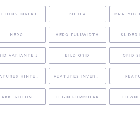
BUTTONS INVERTIERT
BILDER
HERO
HERO FULLWIDTH
SLIDER 
RID VARIANTE 3
BILD GRID
GRID S
FEATURES HINTERGRUND
FEATURES INVERTIERT
FEAT
AKKORDEON
LOGIN FORMULAR
DOWNL