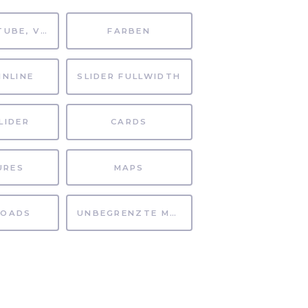
MP4, YOUTUBE, VIMEO
FARBEN
INLINE
SLIDER FULLWIDTH
LIDER
CARDS
URES
MAPS
OADS
UNBEGRENZTE MÖGLICHKEITEN