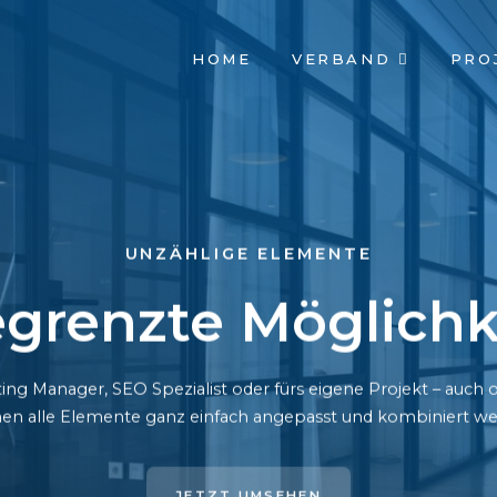
NAVIGATION
HOME
VERBAND
PRO
ÜBERSPRINGEN
UNZÄHLIGE ELEMENTE
grenzte Möglichk
ing Manager, SEO Spezialist oder fürs eigene Projekt – auc
en alle Elemente ganz einfach angepasst und kombiniert we
JETZT UMSEHEN