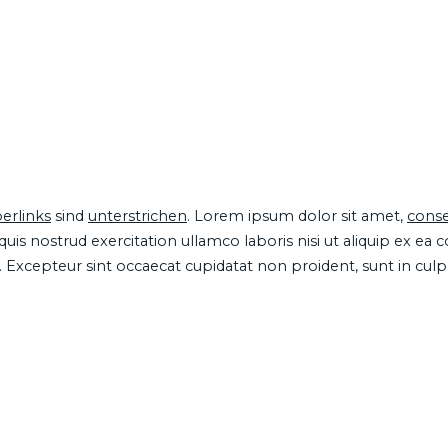
erlinks
sind
unterstrichen
. Lorem ipsum dolor sit amet,
conse
is nostrud exercitation ullamco laboris nisi ut aliquip ex ea
ur. Excepteur sint occaecat cupidatat non proident, sunt in cul