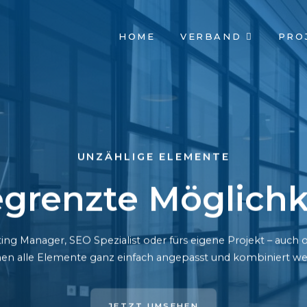
NAVIGATION
HOME
VERBAND
PRO
ÜBERSPRINGEN
UNZÄHLIGE ELEMENTE
grenzte Möglichk
ing Manager, SEO Spezialist oder fürs eigene Projekt – auc
en alle Elemente ganz einfach angepasst und kombiniert we
JETZT UMSEHEN