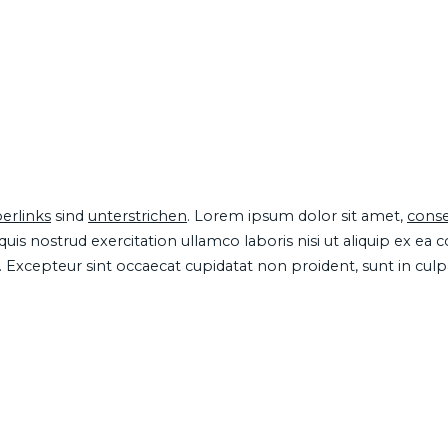
erlinks
sind
unterstrichen
. Lorem ipsum dolor sit amet,
conse
is nostrud exercitation ullamco laboris nisi ut aliquip ex ea
ur. Excepteur sint occaecat cupidatat non proident, sunt in cul