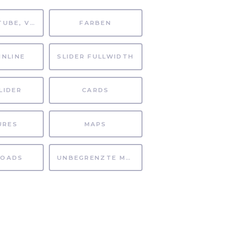
MP4, YOUTUBE, VIMEO
FARBEN
INLINE
SLIDER FULLWIDTH
LIDER
CARDS
URES
MAPS
OADS
UNBEGRENZTE MÖGLICHKEITEN