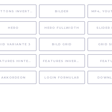
BUTTONS INVERTIERT
BILDER
HERO
HERO FULLWIDTH
SLIDER 
RID VARIANTE 3
BILD GRID
GRID S
FEATURES HINTERGRUND
FEATURES INVERTIERT
FEAT
AKKORDEON
LOGIN FORMULAR
DOWNL