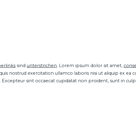
erlinks
sind
unterstrichen
. Lorem ipsum dolor sit amet,
conse
is nostrud exercitation ullamco laboris nisi ut aliquip ex ea
ur. Excepteur sint occaecat cupidatat non proident, sunt in cul