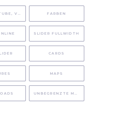
MP4, YOUTUBE, VIMEO
FARBEN
INLINE
SLIDER FULLWIDTH
LIDER
CARDS
URES
MAPS
OADS
UNBEGRENZTE MÖGLICHKEITEN