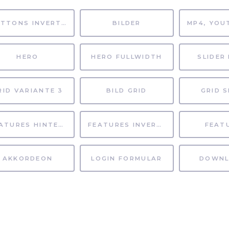
BUTTONS INVERTIERT
BILDER
HERO
HERO FULLWIDTH
SLIDER 
RID VARIANTE 3
BILD GRID
GRID S
FEATURES HINTERGRUND
FEATURES INVERTIERT
FEAT
AKKORDEON
LOGIN FORMULAR
DOWNL