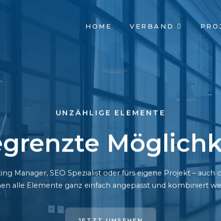
NAVIGATION
HOME
VERBAND
PRO
ÜBERSPRINGEN
UNZÄHLIGE ELEMENTE
grenzte Möglichk
ing Manager, SEO Spezialist oder fürs eigene Projekt – auc
en alle Elemente ganz einfach angepasst und kombiniert we
JETZT UMSEHEN