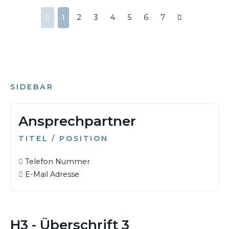
1
2
3
4
5
6
7
SIDEBAR
Ansprechpartner
TITEL / POSITION
Telefon Nummer
E-Mail Adresse
29. JUNI 2019
H3 - Überschrift 3