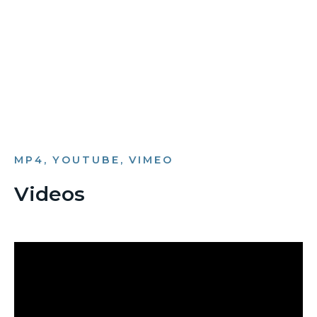
Bild­unter­titel
als Text Element
MP4, YOUTUBE, VIMEO
Videos