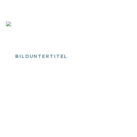
Bild­unter­titel Hervorgehoben
als Text Element
BILDUNTERTITEL
als Text Element