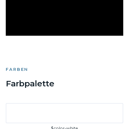
FARBEN
Farbpalette
$color-white