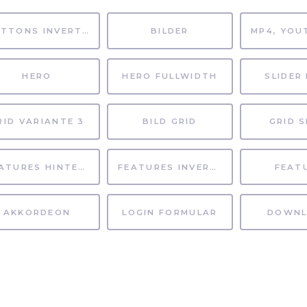
BUTTONS INVERTIERT
BILDER
HERO
HERO FULLWIDTH
SLIDER 
RID VARIANTE 3
BILD GRID
GRID S
FEATURES HINTERGRUND
FEATURES INVERTIERT
FEAT
AKKORDEON
LOGIN FORMULAR
DOWNL