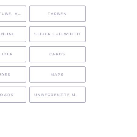
MP4, YOUTUBE, VIMEO
FARBEN
INLINE
SLIDER FULLWIDTH
LIDER
CARDS
URES
MAPS
OADS
UNBEGRENZTE MÖGLICHKEITEN