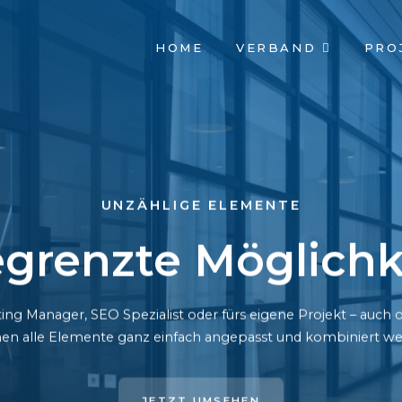
NAVIGATION
HOME
VERBAND
PRO
ÜBERSPRINGEN
UNZÄHLIGE ELEMENTE
grenzte Möglichk
ing Manager, SEO Spezialist oder fürs eigene Projekt – auc
en alle Elemente ganz einfach angepasst und kombiniert we
JETZT UMSEHEN