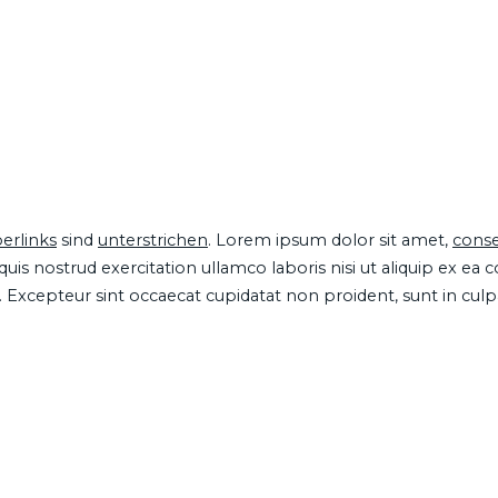
erlinks
sind
unterstrichen
. Lorem ipsum dolor sit amet,
conse
is nostrud exercitation ullamco laboris nisi ut aliquip ex ea
ur. Excepteur sint occaecat cupidatat non proident, sunt in cul