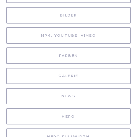
BILDER
MP4, YOUTUBE, VIMEO
FARBEN
GALERIE
NEWS
HERO
HERO FULLWIDTH