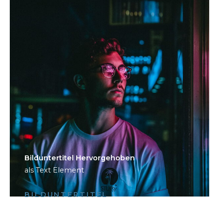
Bild­unter­titel Hervorgehoben
als Text Element
BILDUNTERTITEL
als Text Element