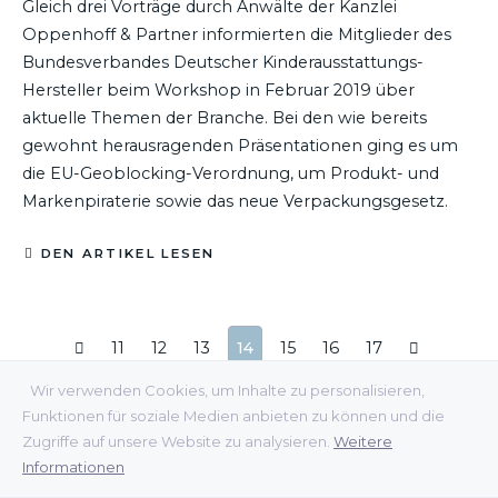
Gleich drei Vorträge durch Anwälte der Kanzlei
Oppenhoff & Partner informierten die Mitglieder des
Bundesverbandes Deutscher Kinderausstattungs-
Hersteller beim Workshop in Februar 2019 über
aktuelle Themen der Branche. Bei den wie bereits
gewohnt herausragenden Präsentationen ging es um
die EU-Geoblocking-Verordnung, um Produkt- und
Markenpiraterie sowie das neue Verpackungsgesetz.
DEN ARTIKEL LESEN
11
12
13
14
15
16
17
Wir verwenden Cookies, um Inhalte zu personalisieren,
Funktionen für soziale Medien anbieten zu können und die
Zugriffe auf unsere Website zu analysieren.
Weitere
Informationen