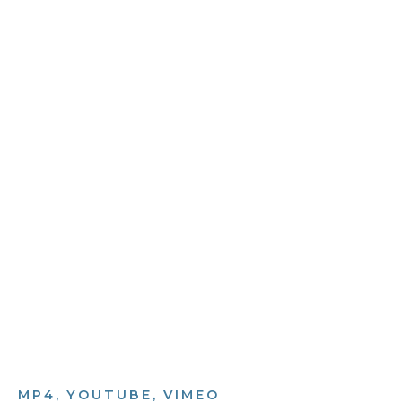
Bild­unter­titel
als Text Element
MP4, YOUTUBE, VIMEO