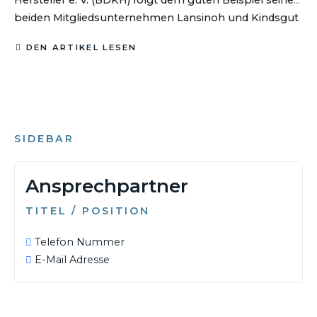
Hersteller e. V. (BDKH) folgt dem guten Beispiel seiner
beiden Mitgliedsunternehmen Lansinoh und Kindsgut
und unterstützt seit Jahresbeginn 2026 die Initiative
DEN ARTIKEL LESEN
„Unternehmen mit Haltung“ von Natascha Sagorski.
SIDEBAR
Ansprechpartner
TITEL / POSITION
Telefon Nummer
E-Mail Adresse