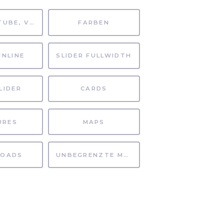
MP4, YOUTUBE, VIMEO
FARBEN
INLINE
SLIDER FULLWIDTH
LIDER
CARDS
URES
MAPS
OADS
UNBEGRENZTE MÖGLICHKEITEN