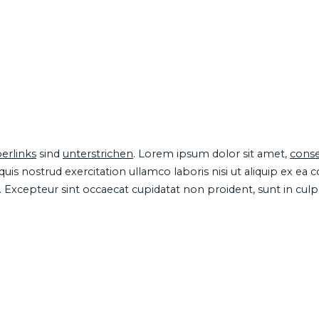
erlinks
sind
unterstrichen
. Lorem ipsum dolor sit amet,
conse
is nostrud exercitation ullamco laboris nisi ut aliquip ex ea
ur. Excepteur sint occaecat cupidatat non proident, sunt in cul