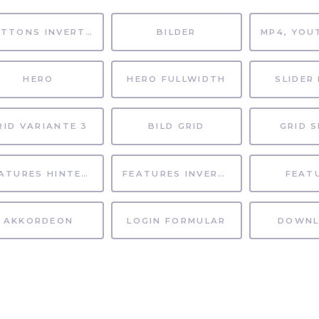
BUTTONS INVERTIERT
BILDER
HERO
HERO FULLWIDTH
SLIDER 
RID VARIANTE 3
BILD GRID
GRID S
FEATURES HINTERGRUND
FEATURES INVERTIERT
FEAT
AKKORDEON
LOGIN FORMULAR
DOWNL