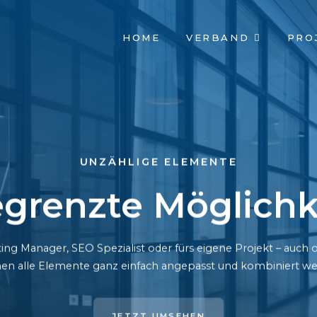
NAVIGATION
HOME
VERBAND
PRO
ÜBERSPRINGEN
UNZÄHLIGE ELEMENTE
grenzte Möglichk
ing Manager, SEO Spezialist oder fürs eigene Projekt – auc
en alle Elemente ganz einfach angepasst und kombiniert we
JETZT UMSEHEN