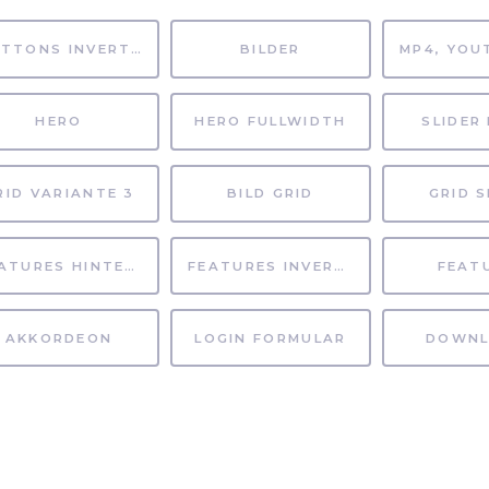
BUTTONS INVERTIERT
BILDER
HERO
HERO FULLWIDTH
SLIDER 
RID VARIANTE 3
BILD GRID
GRID S
FEATURES HINTERGRUND
FEATURES INVERTIERT
FEAT
AKKORDEON
LOGIN FORMULAR
DOWNL