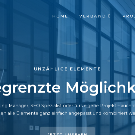
NAVIGATION
HOME
VERBAND
PRO
ÜBERSPRINGEN
UNZÄHLIGE ELEMENTE
grenzte Möglichk
ing Manager, SEO Spezialist oder fürs eigene Projekt – auc
en alle Elemente ganz einfach angepasst und kombiniert we
JETZT UMSEHEN