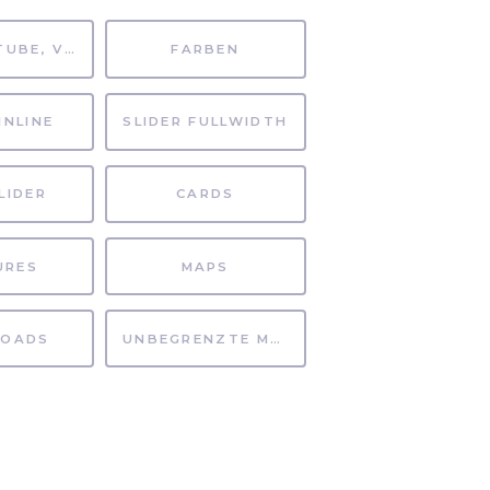
MP4, YOUTUBE, VIMEO
FARBEN
INLINE
SLIDER FULLWIDTH
LIDER
CARDS
URES
MAPS
OADS
UNBEGRENZTE MÖGLICHKEITEN