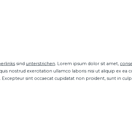
erlinks
sind
unterstrichen
. Lorem ipsum dolor sit amet,
conse
is nostrud exercitation ullamco laboris nisi ut aliquip ex ea
ur. Excepteur sint occaecat cupidatat non proident, sunt in cul