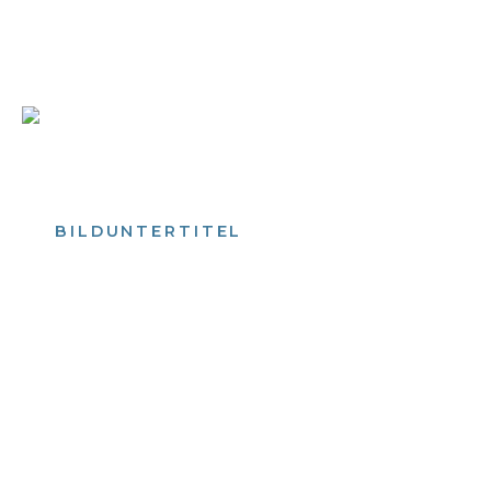
Bild­unter­titel Hervorgehoben
als Text Element
BILDUNTERTITEL
als Text Element