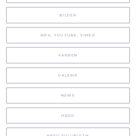
BILDER
MP4, YOUTUBE, VIMEO
FARBEN
GALERIE
NEWS
HERO
HERO FULLWIDTH