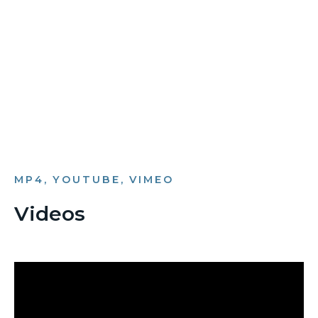
Bild­unter­titel
als Text Element
MP4, YOUTUBE, VIMEO
Videos