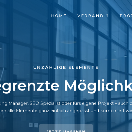
NAVIGATION
HOME
VERBAND
PRO
ÜBERSPRINGEN
UNZÄHLIGE ELEMENTE
grenzte Möglichk
ing Manager, SEO Spezialist oder fürs eigene Projekt – auc
en alle Elemente ganz einfach angepasst und kombiniert we
JETZT UMSEHEN