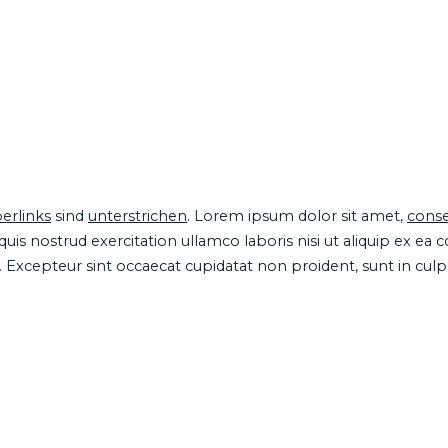
erlinks
sind
unterstrichen
. Lorem ipsum dolor sit amet,
conse
is nostrud exercitation ullamco laboris nisi ut aliquip ex ea
ur. Excepteur sint occaecat cupidatat non proident, sunt in cul