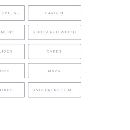
MP4, YOUTUBE, VIMEO
FARBEN
INLINE
SLIDER FULLWIDTH
LIDER
CARDS
URES
MAPS
OADS
UNBEGRENZTE MÖGLICHKEITEN