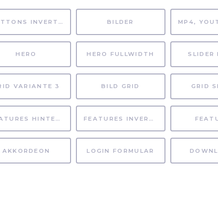
BUTTONS INVERTIERT
BILDER
HERO
HERO FULLWIDTH
SLIDER 
RID VARIANTE 3
BILD GRID
GRID S
FEATURES HINTERGRUND
FEATURES INVERTIERT
FEAT
AKKORDEON
LOGIN FORMULAR
DOWNL