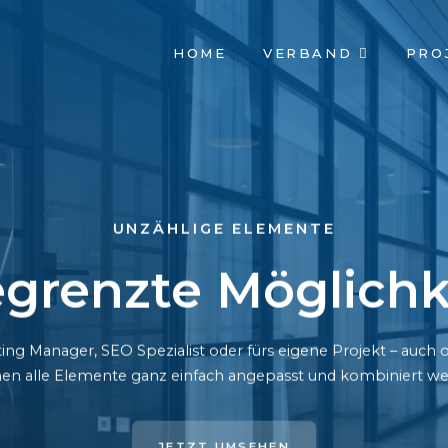
NAVIGATION
HOME
VERBAND
PRO
ÜBERSPRINGEN
UNZÄHLIGE ELEMENTE
grenzte Möglichk
ing Manager, SEO Spezialist oder fürs eigene Projekt – auc
en alle Elemente ganz einfach angepasst und kombiniert we
JETZT UMSEHEN