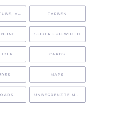
MP4, YOUTUBE, VIMEO
FARBEN
INLINE
SLIDER FULLWIDTH
LIDER
CARDS
URES
MAPS
OADS
UNBEGRENZTE MÖGLICHKEITEN