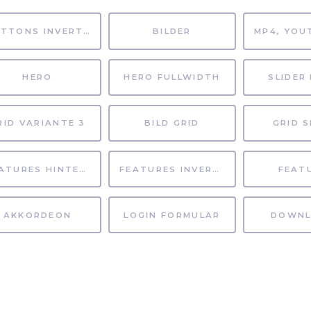
BUTTONS INVERTIERT
BILDER
HERO
HERO FULLWIDTH
SLIDER 
RID VARIANTE 3
BILD GRID
GRID S
FEATURES HINTERGRUND
FEATURES INVERTIERT
FEAT
AKKORDEON
LOGIN FORMULAR
DOWNL