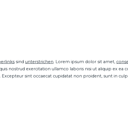
erlinks
sind
unterstrichen
. Lorem ipsum dolor sit amet,
conse
is nostrud exercitation ullamco laboris nisi ut aliquip ex ea
ur. Excepteur sint occaecat cupidatat non proident, sunt in cul