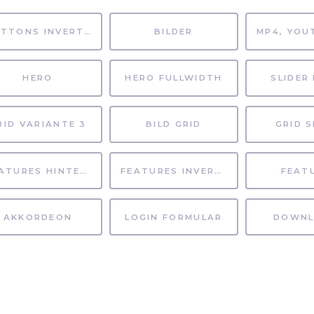
BUTTONS INVERTIERT
BILDER
HERO
HERO FULLWIDTH
SLIDER 
RID VARIANTE 3
BILD GRID
GRID S
FEATURES HINTERGRUND
FEATURES INVERTIERT
FEAT
AKKORDEON
LOGIN FORMULAR
DOWNL