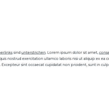
erlinks
sind
unterstrichen
. Lorem ipsum dolor sit amet,
conse
is nostrud exercitation ullamco laboris nisi ut aliquip ex ea
ur. Excepteur sint occaecat cupidatat non proident, sunt in cul