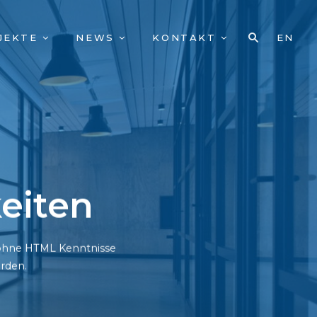
JEKTE
NEWS
KONTAKT
EN
eiten
h ohne HTML Kenntnisse
rden.