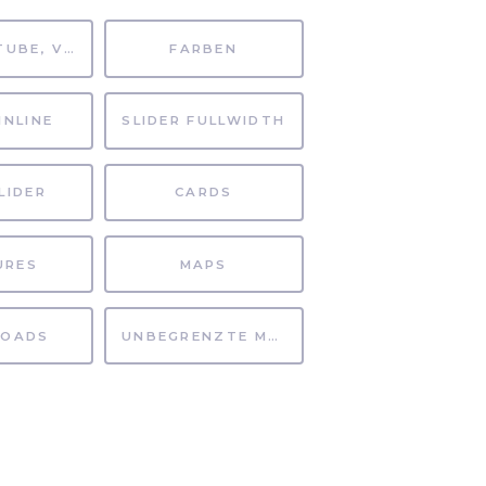
MP4, YOUTUBE, VIMEO
FARBEN
INLINE
SLIDER FULLWIDTH
LIDER
CARDS
URES
MAPS
OADS
UNBEGRENZTE MÖGLICHKEITEN