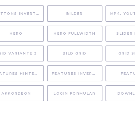
BUTTONS INVERTIERT
BILDER
HERO
HERO FULLWIDTH
SLIDER 
RID VARIANTE 3
BILD GRID
GRID S
FEATURES HINTERGRUND
FEATURES INVERTIERT
FEAT
AKKORDEON
LOGIN FORMULAR
DOWNL