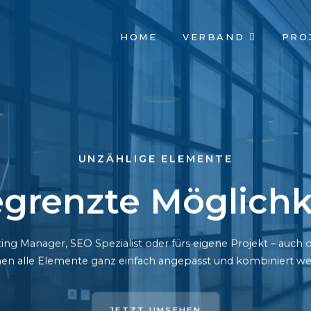
NAVIGATION
HOME
VERBAND
PRO
ÜBERSPRINGEN
UNZÄHLIGE ELEMENTE
grenzte Möglichk
ing Manager, SEO Spezialist oder fürs eigene Projekt – auc
en alle Elemente ganz einfach angepasst und kombiniert we
JETZT UMSEHEN