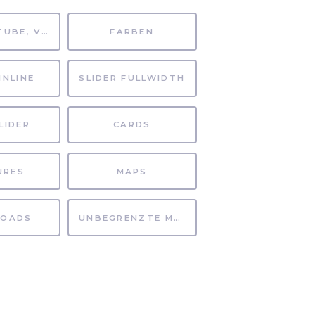
MP4, YOUTUBE, VIMEO
FARBEN
INLINE
SLIDER FULLWIDTH
LIDER
CARDS
URES
MAPS
OADS
UNBEGRENZTE MÖGLICHKEITEN