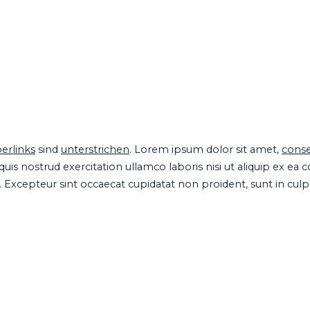
erlinks
sind
unterstrichen
. Lorem ipsum dolor sit amet,
conse
is nostrud exercitation ullamco laboris nisi ut aliquip ex ea
ur. Excepteur sint occaecat cupidatat non proident, sunt in cul