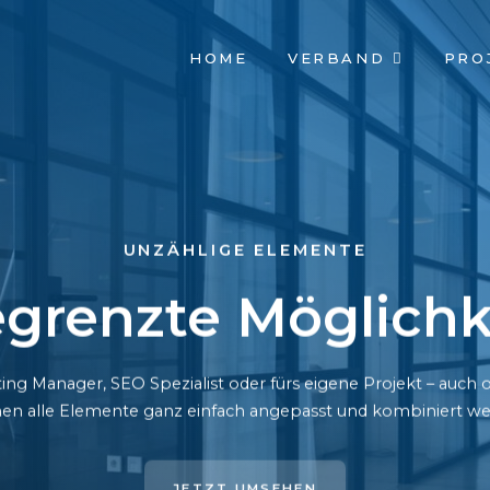
NAVIGATION
HOME
VERBAND
PRO
ÜBERSPRINGEN
UNZÄHLIGE ELEMENTE
grenzte Möglichk
ing Manager, SEO Spezialist oder fürs eigene Projekt – auc
en alle Elemente ganz einfach angepasst und kombiniert we
JETZT UMSEHEN