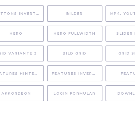
BUTTONS INVERTIERT
BILDER
HERO
HERO FULLWIDTH
SLIDER 
RID VARIANTE 3
BILD GRID
GRID S
FEATURES HINTERGRUND
FEATURES INVERTIERT
FEAT
AKKORDEON
LOGIN FORMULAR
DOWNL