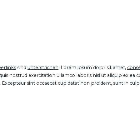
erlinks
sind
unterstrichen
. Lorem ipsum dolor sit amet,
conse
is nostrud exercitation ullamco laboris nisi ut aliquip ex ea
ur. Excepteur sint occaecat cupidatat non proident, sunt in cul