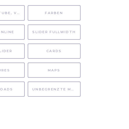
MP4, YOUTUBE, VIMEO
FARBEN
INLINE
SLIDER FULLWIDTH
LIDER
CARDS
URES
MAPS
OADS
UNBEGRENZTE MÖGLICHKEITEN