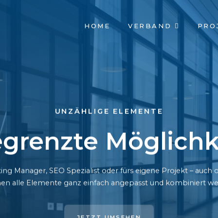
NAVIGATION
HOME
VERBAND
PRO
ÜBERSPRINGEN
UNZÄHLIGE ELEMENTE
grenzte Möglichk
ing Manager, SEO Spezialist oder fürs eigene Projekt – auc
en alle Elemente ganz einfach angepasst und kombiniert we
JETZT UMSEHEN