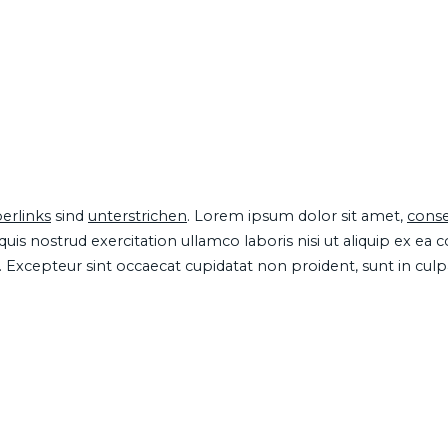
erlinks
sind
unterstrichen
. Lorem ipsum dolor sit amet,
conse
is nostrud exercitation ullamco laboris nisi ut aliquip ex ea
ur. Excepteur sint occaecat cupidatat non proident, sunt in cul