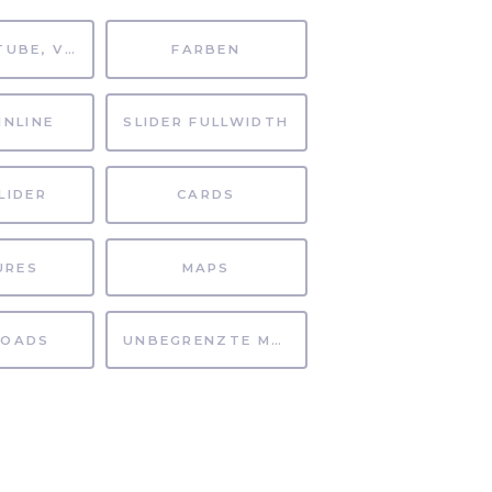
MP4, YOUTUBE, VIMEO
FARBEN
INLINE
SLIDER FULLWIDTH
LIDER
CARDS
URES
MAPS
OADS
UNBEGRENZTE MÖGLICHKEITEN