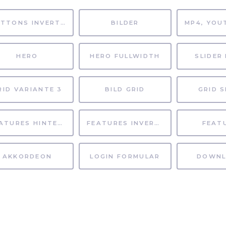
BUTTONS INVERTIERT
BILDER
HERO
HERO FULLWIDTH
SLIDER 
RID VARIANTE 3
BILD GRID
GRID S
FEATURES HINTERGRUND
FEATURES INVERTIERT
FEAT
AKKORDEON
LOGIN FORMULAR
DOWNL