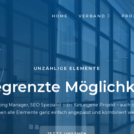
NAVIGATION
HOME
VERBAND
PRO
ÜBERSPRINGEN
UNZÄHLIGE ELEMENTE
grenzte Möglichk
ing Manager, SEO Spezialist oder fürs eigene Projekt – auc
en alle Elemente ganz einfach angepasst und kombiniert we
JETZT UMSEHEN