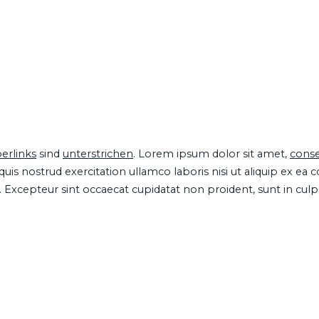
erlinks
sind
unterstrichen
. Lorem ipsum dolor sit amet,
conse
is nostrud exercitation ullamco laboris nisi ut aliquip ex ea
ur. Excepteur sint occaecat cupidatat non proident, sunt in cul