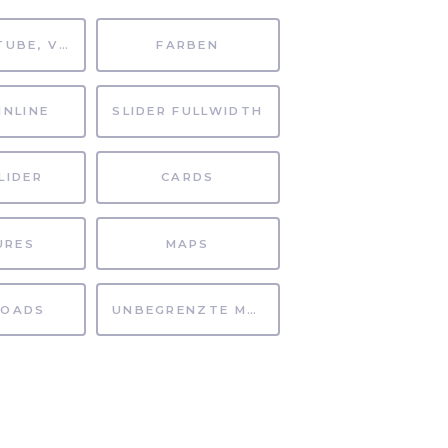
MP4, YOUTUBE, VIMEO
FARBEN
INLINE
SLIDER FULLWIDTH
LIDER
CARDS
URES
MAPS
OADS
UNBEGRENZTE MÖGLICHKEITEN