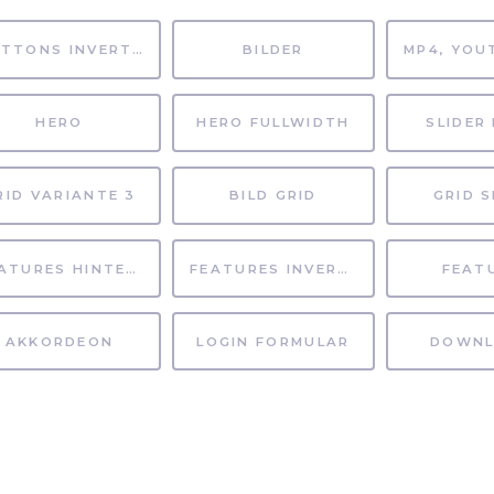
BUTTONS INVERTIERT
BILDER
HERO
HERO FULLWIDTH
SLIDER 
RID VARIANTE 3
BILD GRID
GRID S
FEATURES HINTERGRUND
FEATURES INVERTIERT
FEAT
AKKORDEON
LOGIN FORMULAR
DOWNL