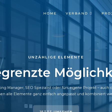
NAVIGATION
HOME
VERBAND
PRO
ÜBERSPRINGEN
UNZÄHLIGE ELEMENTE
grenzte Möglichk
ing Manager, SEO Spezialist oder fürs eigene Projekt – auc
en alle Elemente ganz einfach angepasst und kombiniert we
JETZT UMSEHEN