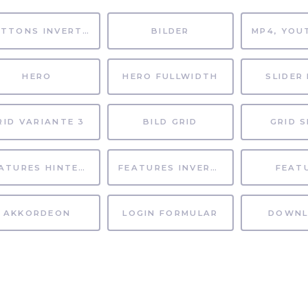
BUTTONS INVERTIERT
BILDER
HERO
HERO FULLWIDTH
SLIDER 
RID VARIANTE 3
BILD GRID
GRID S
FEATURES HINTERGRUND
FEATURES INVERTIERT
FEAT
AKKORDEON
LOGIN FORMULAR
DOWNL