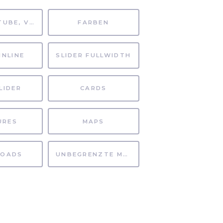
MP4, YOUTUBE, VIMEO
FARBEN
INLINE
SLIDER FULLWIDTH
LIDER
CARDS
URES
MAPS
OADS
UNBEGRENZTE MÖGLICHKEITEN