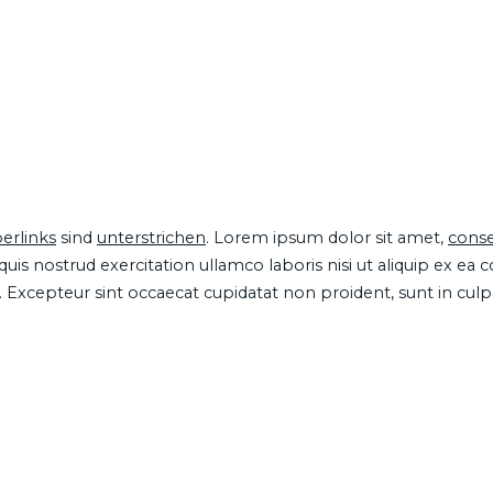
erlinks
sind
unterstrichen
. Lorem ipsum dolor sit amet,
conse
is nostrud exercitation ullamco laboris nisi ut aliquip ex ea
ur. Excepteur sint occaecat cupidatat non proident, sunt in cul