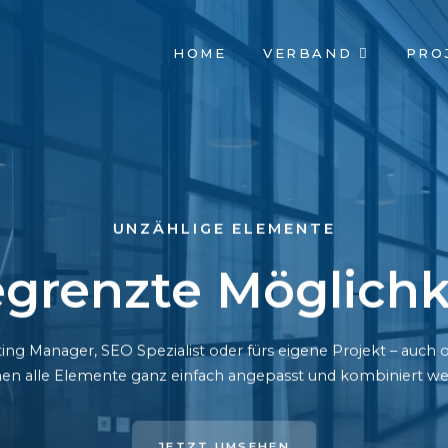
NAVIGATION
HOME
VERBAND
PRO
ÜBERSPRINGEN
UNZÄHLIGE ELEMENTE
grenzte Möglichk
ing Manager, SEO Spezialist oder fürs eigene Projekt – auc
en alle Elemente ganz einfach angepasst und kombiniert we
JETZT UMSEHEN