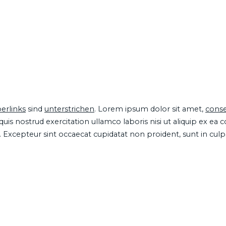
erlinks
sind
unterstrichen
. Lorem ipsum dolor sit amet,
conse
is nostrud exercitation ullamco laboris nisi ut aliquip ex ea
ur. Excepteur sint occaecat cupidatat non proident, sunt in cul