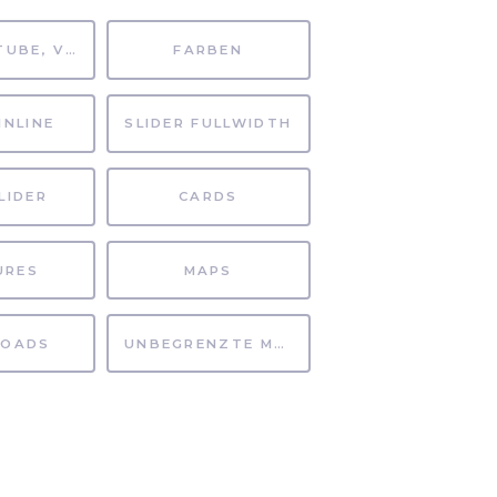
MP4, YOUTUBE, VIMEO
FARBEN
INLINE
SLIDER FULLWIDTH
LIDER
CARDS
URES
MAPS
OADS
UNBEGRENZTE MÖGLICHKEITEN