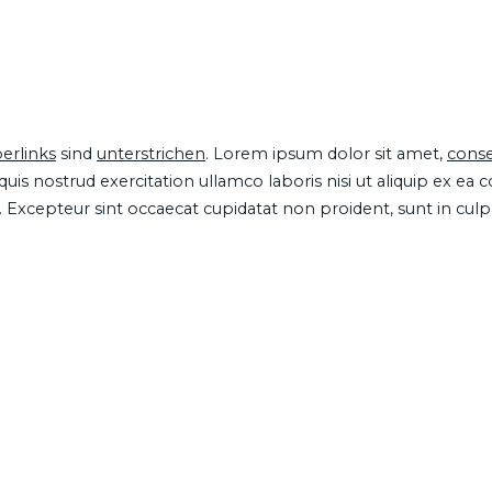
erlinks
sind
unterstrichen
. Lorem ipsum dolor sit amet,
conse
is nostrud exercitation ullamco laboris nisi ut aliquip ex ea
ur. Excepteur sint occaecat cupidatat non proident, sunt in cul