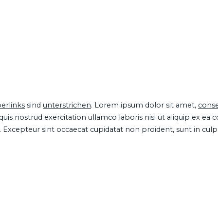
erlinks
sind
unterstrichen
. Lorem ipsum dolor sit amet,
conse
is nostrud exercitation ullamco laboris nisi ut aliquip ex ea
ur. Excepteur sint occaecat cupidatat non proident, sunt in cul