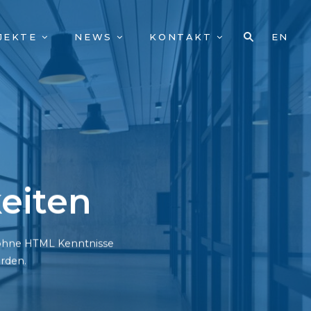
JEKTE
NEWS
KONTAKT
EN
eiten
h ohne HTML Kenntnisse
rden.