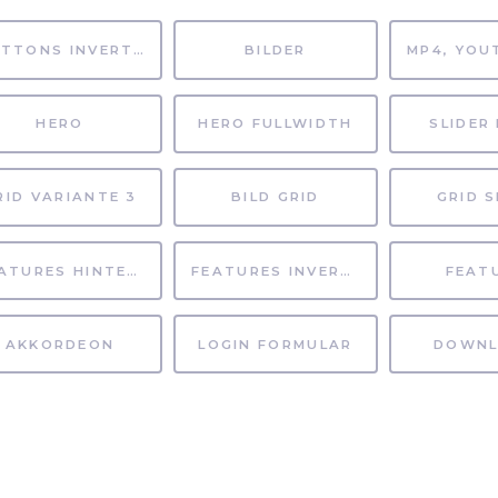
BUTTONS INVERTIERT
BILDER
HERO
HERO FULLWIDTH
SLIDER 
RID VARIANTE 3
BILD GRID
GRID S
FEATURES HINTERGRUND
FEATURES INVERTIERT
FEAT
AKKORDEON
LOGIN FORMULAR
DOWNL