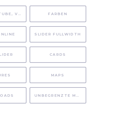
MP4, YOUTUBE, VIMEO
FARBEN
INLINE
SLIDER FULLWIDTH
LIDER
CARDS
URES
MAPS
OADS
UNBEGRENZTE MÖGLICHKEITEN