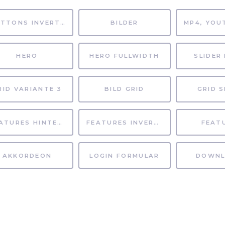
BUTTONS INVERTIERT
BILDER
HERO
HERO FULLWIDTH
SLIDER 
RID VARIANTE 3
BILD GRID
GRID S
FEATURES HINTERGRUND
FEATURES INVERTIERT
FEAT
AKKORDEON
LOGIN FORMULAR
DOWNL