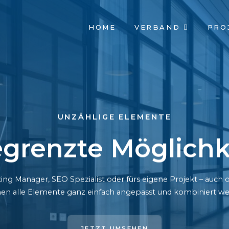
NAVIGATION
HOME
VERBAND
PRO
ÜBERSPRINGEN
UNZÄHLIGE ELEMENTE
grenzte Möglichk
ing Manager, SEO Spezialist oder fürs eigene Projekt – auc
en alle Elemente ganz einfach angepasst und kombiniert we
JETZT UMSEHEN