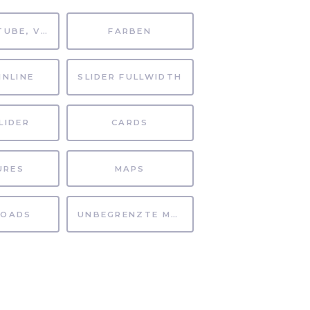
MP4, YOUTUBE, VIMEO
FARBEN
INLINE
SLIDER FULLWIDTH
LIDER
CARDS
URES
MAPS
OADS
UNBEGRENZTE MÖGLICHKEITEN