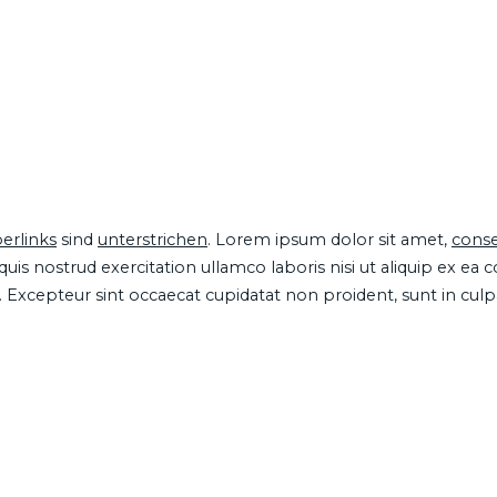
erlinks
sind
unterstrichen
. Lorem ipsum dolor sit amet,
conse
is nostrud exercitation ullamco laboris nisi ut aliquip ex ea
ur. Excepteur sint occaecat cupidatat non proident, sunt in cul