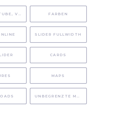
MP4, YOUTUBE, VIMEO
FARBEN
INLINE
SLIDER FULLWIDTH
LIDER
CARDS
URES
MAPS
OADS
UNBEGRENZTE MÖGLICHKEITEN