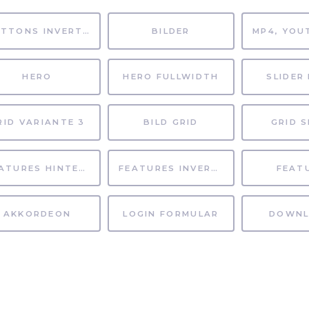
BUTTONS INVERTIERT
BILDER
HERO
HERO FULLWIDTH
SLIDER 
RID VARIANTE 3
BILD GRID
GRID S
FEATURES HINTERGRUND
FEATURES INVERTIERT
FEAT
AKKORDEON
LOGIN FORMULAR
DOWNL