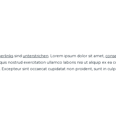
erlinks
sind
unterstrichen
. Lorem ipsum dolor sit amet,
conse
is nostrud exercitation ullamco laboris nisi ut aliquip ex ea
ur. Excepteur sint occaecat cupidatat non proident, sunt in cul