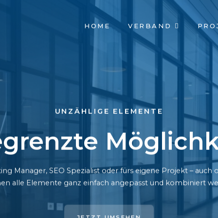
NAVIGATION
HOME
VERBAND
PRO
ÜBERSPRINGEN
UNZÄHLIGE ELEMENTE
grenzte Möglichk
ing Manager, SEO Spezialist oder fürs eigene Projekt – auc
en alle Elemente ganz einfach angepasst und kombiniert we
JETZT UMSEHEN