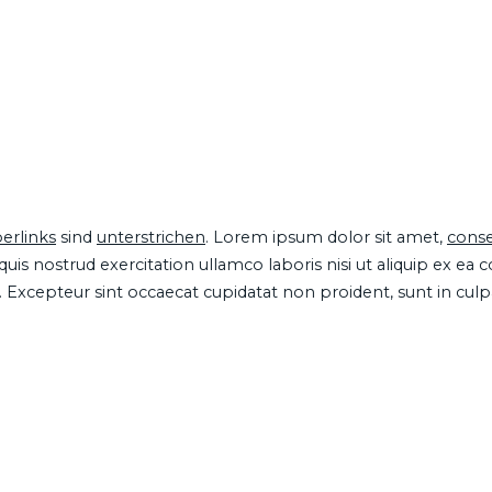
erlinks
sind
unterstrichen
. Lorem ipsum dolor sit amet,
conse
is nostrud exercitation ullamco laboris nisi ut aliquip ex ea
ur. Excepteur sint occaecat cupidatat non proident, sunt in cul