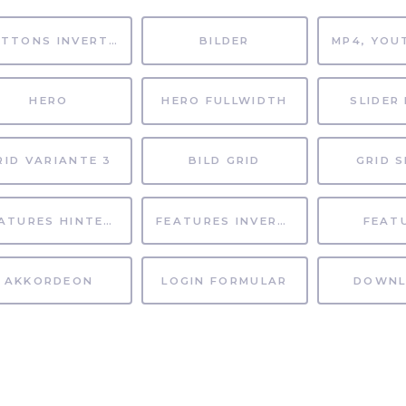
BUTTONS INVERTIERT
BILDER
HERO
HERO FULLWIDTH
SLIDER 
RID VARIANTE 3
BILD GRID
GRID S
FEATURES HINTERGRUND
FEATURES INVERTIERT
FEAT
AKKORDEON
LOGIN FORMULAR
DOWNL