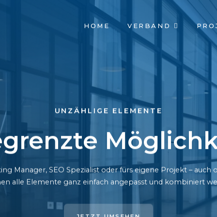
NAVIGATION
HOME
VERBAND
PRO
ÜBERSPRINGEN
UNZÄHLIGE ELEMENTE
grenzte Möglichk
ing Manager, SEO Spezialist oder fürs eigene Projekt – auc
en alle Elemente ganz einfach angepasst und kombiniert we
JETZT UMSEHEN