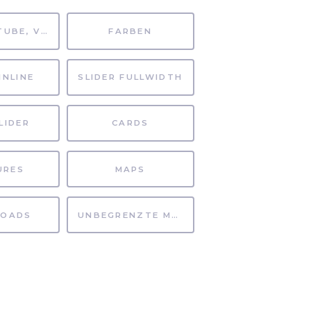
MP4, YOUTUBE, VIMEO
FARBEN
INLINE
SLIDER FULLWIDTH
LIDER
CARDS
URES
MAPS
OADS
UNBEGRENZTE MÖGLICHKEITEN