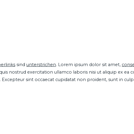
erlinks
sind
unterstrichen
. Lorem ipsum dolor sit amet,
conse
is nostrud exercitation ullamco laboris nisi ut aliquip ex ea
ur. Excepteur sint occaecat cupidatat non proident, sunt in cul