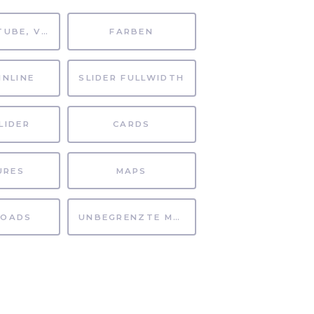
MP4, YOUTUBE, VIMEO
FARBEN
INLINE
SLIDER FULLWIDTH
LIDER
CARDS
URES
MAPS
OADS
UNBEGRENZTE MÖGLICHKEITEN