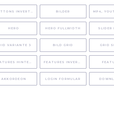
BUTTONS INVERTIERT
BILDER
HERO
HERO FULLWIDTH
SLIDER 
RID VARIANTE 3
BILD GRID
GRID S
FEATURES HINTERGRUND
FEATURES INVERTIERT
FEAT
AKKORDEON
LOGIN FORMULAR
DOWNL