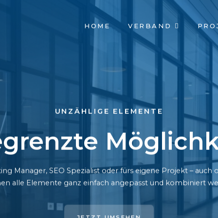
NAVIGATION
HOME
VERBAND
PRO
ÜBERSPRINGEN
UNZÄHLIGE ELEMENTE
grenzte Möglichk
ing Manager, SEO Spezialist oder fürs eigene Projekt – auc
en alle Elemente ganz einfach angepasst und kombiniert we
JETZT UMSEHEN