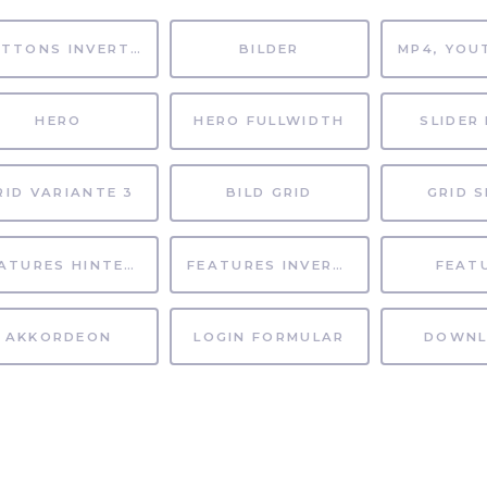
BUTTONS INVERTIERT
BILDER
HERO
HERO FULLWIDTH
SLIDER 
RID VARIANTE 3
BILD GRID
GRID S
FEATURES HINTERGRUND
FEATURES INVERTIERT
FEAT
AKKORDEON
LOGIN FORMULAR
DOWNL