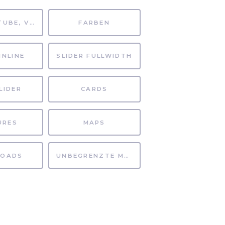
MP4, YOUTUBE, VIMEO
FARBEN
INLINE
SLIDER FULLWIDTH
LIDER
CARDS
URES
MAPS
OADS
UNBEGRENZTE MÖGLICHKEITEN