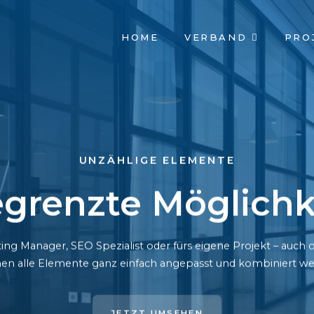
NAVIGATION
HOME
VERBAND
PRO
ÜBERSPRINGEN
UNZÄHLIGE ELEMENTE
grenzte Möglichk
ing Manager, SEO Spezialist oder fürs eigene Projekt – auc
en alle Elemente ganz einfach angepasst und kombiniert we
JETZT UMSEHEN