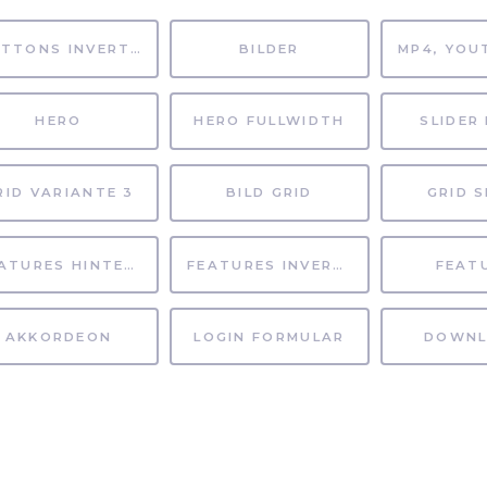
BUTTONS INVERTIERT
BILDER
HERO
HERO FULLWIDTH
SLIDER 
RID VARIANTE 3
BILD GRID
GRID S
FEATURES HINTERGRUND
FEATURES INVERTIERT
FEAT
AKKORDEON
LOGIN FORMULAR
DOWNL