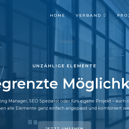
NAVIGATION
HOME
VERBAND
PRO
ÜBERSPRINGEN
UNZÄHLIGE ELEMENTE
grenzte Möglichk
ing Manager, SEO Spezialist oder fürs eigene Projekt – auc
en alle Elemente ganz einfach angepasst und kombiniert we
JETZT UMSEHEN