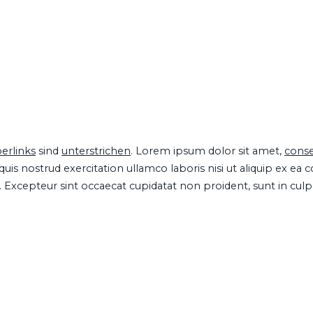
erlinks
sind
unterstrichen
. Lorem ipsum dolor sit amet,
conse
is nostrud exercitation ullamco laboris nisi ut aliquip ex ea
ur. Excepteur sint occaecat cupidatat non proident, sunt in cul