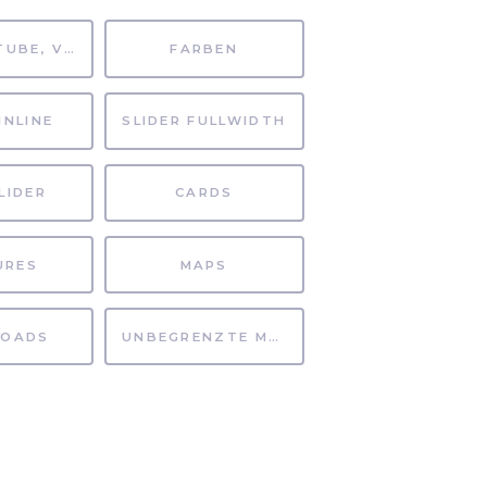
MP4, YOUTUBE, VIMEO
FARBEN
INLINE
SLIDER FULLWIDTH
LIDER
CARDS
URES
MAPS
OADS
UNBEGRENZTE MÖGLICHKEITEN