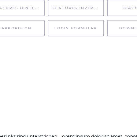
FEATURES HINTERGRUND
FEATURES INVERTIERT
FEAT
AKKORDEON
LOGIN FORMULAR
DOWNL
erlinks
sind
unterstrichen
. Lorem ipsum dolor sit amet,
conse