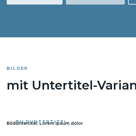
BILDER
mit Untertitel-Varia
Bildunte
dolor
BILDUNTERTITEL
Bilduntertitel: Lorem ipsum dolor