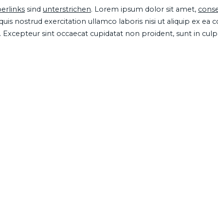
erlinks
sind
unterstrichen
. Lorem ipsum dolor sit amet,
conse
is nostrud exercitation ullamco laboris nisi ut aliquip ex ea
ur. Excepteur sint occaecat cupidatat non proident, sunt in cul