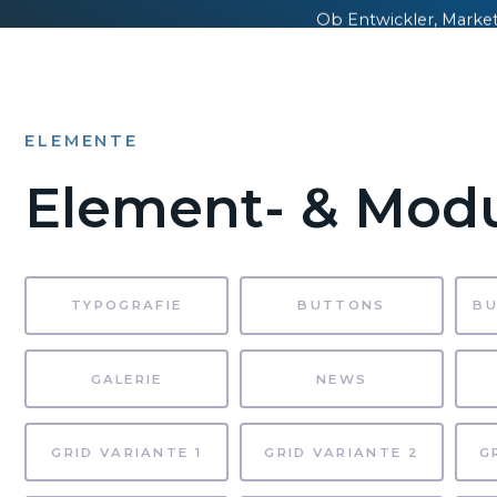
Ob Entwickler, Market
könn
ELEMENTE
Element- & Modu
TYPOGRAFIE
BUTTONS
GALERIE
NEWS
GRID VARIANTE 1
GRID VARIANTE 2
G