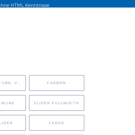
h ohne HTML Kenntnisse
rden.
JEKTE
NEWS
KONTAKT
EN
MP4, YOUTUBE, VIMEO
FARBEN
INLINE
SLIDER FULLWIDTH
LIDER
CARDS