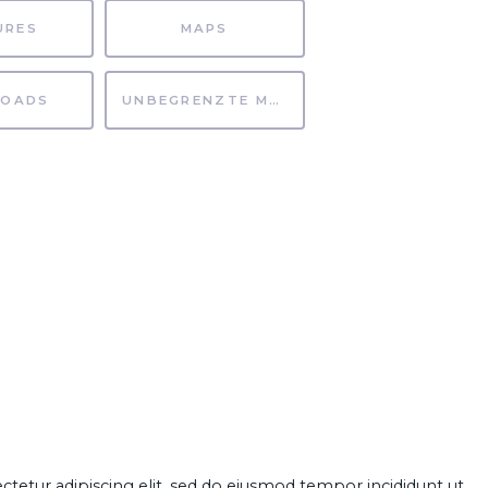
URES
MAPS
OADS
UNBEGRENZTE MÖGLICHKEITEN
ctetur
adipiscing elit, sed do eiusmod tempor incididunt ut