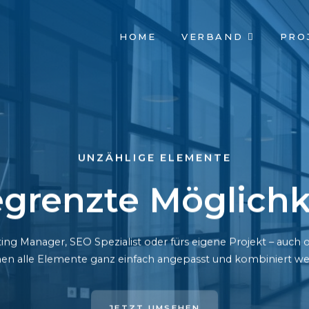
NAVIGATION
HOME
VERBAND
PRO
ÜBERSPRINGEN
UNZÄHLIGE ELEMENTE
grenzte Möglichk
ing Manager, SEO Spezialist oder fürs eigene Projekt – auc
en alle Elemente ganz einfach angepasst und kombiniert we
JETZT UMSEHEN