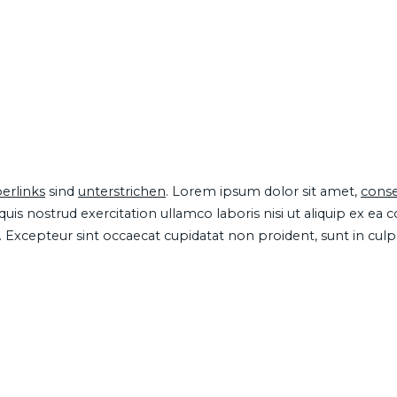
erlinks
sind
unterstrichen
. Lorem ipsum dolor sit amet,
conse
is nostrud exercitation ullamco laboris nisi ut aliquip ex ea
ur. Excepteur sint occaecat cupidatat non proident, sunt in cul