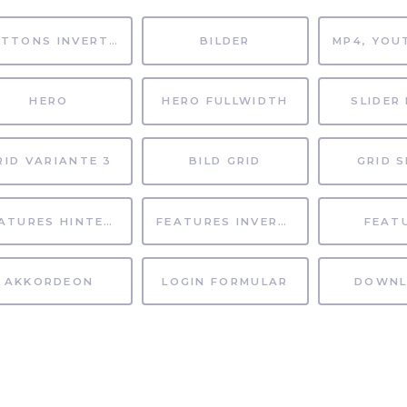
BUTTONS INVERTIERT
BILDER
HERO
HERO FULLWIDTH
SLIDER 
RID VARIANTE 3
BILD GRID
GRID S
FEATURES HINTERGRUND
FEATURES INVERTIERT
FEAT
AKKORDEON
LOGIN FORMULAR
DOWNL