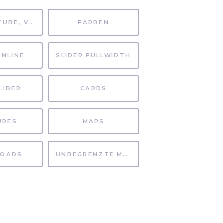
MP4, YOUTUBE, VIMEO
FARBEN
INLINE
SLIDER FULLWIDTH
LIDER
CARDS
URES
MAPS
OADS
UNBEGRENZTE MÖGLICHKEITEN