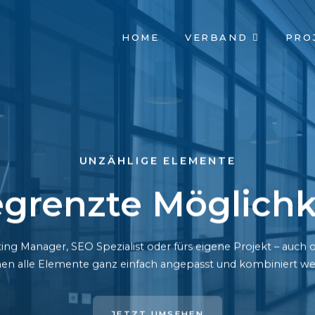
NAVIGATION
HOME
VERBAND
PRO
ÜBERSPRINGEN
UNZÄHLIGE ELEMENTE
grenzte Möglichk
ing Manager, SEO Spezialist oder fürs eigene Projekt – auc
en alle Elemente ganz einfach angepasst und kombiniert we
JETZT UMSEHEN