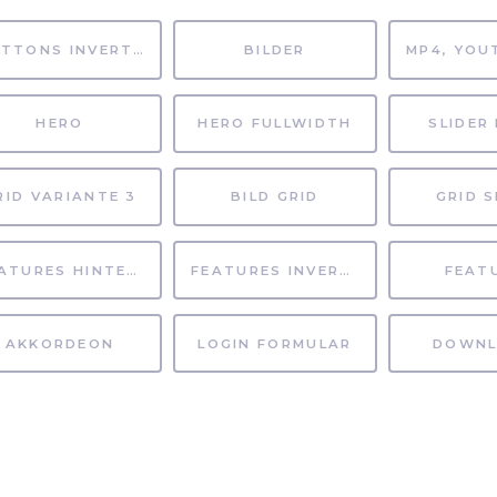
BUTTONS INVERTIERT
BILDER
HERO
HERO FULLWIDTH
SLIDER 
RID VARIANTE 3
BILD GRID
GRID S
FEATURES HINTERGRUND
FEATURES INVERTIERT
FEAT
AKKORDEON
LOGIN FORMULAR
DOWNL