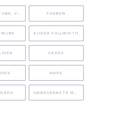
MP4, YOUTUBE, VIMEO
FARBEN
INLINE
SLIDER FULLWIDTH
LIDER
CARDS
URES
MAPS
OADS
UNBEGRENZTE MÖGLICHKEITEN