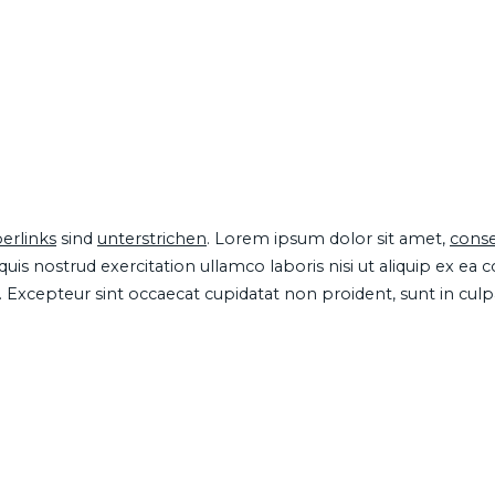
erlinks
sind
unterstrichen
. Lorem ipsum dolor sit amet,
conse
is nostrud exercitation ullamco laboris nisi ut aliquip ex ea
ur. Excepteur sint occaecat cupidatat non proident, sunt in cul