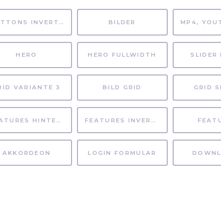
BUTTONS INVERTIERT
BILDER
HERO
HERO FULLWIDTH
SLIDER 
RID VARIANTE 3
BILD GRID
GRID S
FEATURES HINTERGRUND
FEATURES INVERTIERT
FEAT
AKKORDEON
LOGIN FORMULAR
DOWNL