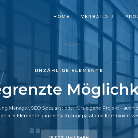
NAVIGATION
HOME
VERBAND
PRO
ÜBERSPRINGEN
UNZÄHLIGE ELEMENTE
grenzte Möglichk
ing Manager, SEO Spezialist oder fürs eigene Projekt – auc
en alle Elemente ganz einfach angepasst und kombiniert we
JETZT UMSEHEN