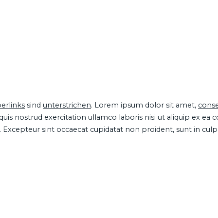
erlinks
sind
unterstrichen
. Lorem ipsum dolor sit amet,
conse
is nostrud exercitation ullamco laboris nisi ut aliquip ex ea
ur. Excepteur sint occaecat cupidatat non proident, sunt in cul