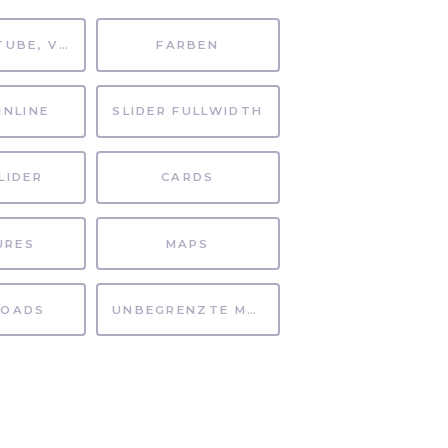
MP4, YOUTUBE, VIMEO
FARBEN
INLINE
SLIDER FULLWIDTH
LIDER
CARDS
URES
MAPS
OADS
UNBEGRENZTE MÖGLICHKEITEN