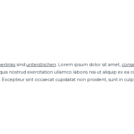
erlinks
sind
unterstrichen
. Lorem ipsum dolor sit amet,
conse
is nostrud exercitation ullamco laboris nisi ut aliquip ex ea
ur. Excepteur sint occaecat cupidatat non proident, sunt in cul