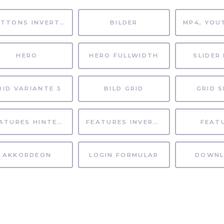
BUTTONS INVERTIERT
BILDER
HERO
HERO FULLWIDTH
SLIDER 
RID VARIANTE 3
BILD GRID
GRID S
FEATURES HINTERGRUND
FEATURES INVERTIERT
FEAT
AKKORDEON
LOGIN FORMULAR
DOWNL