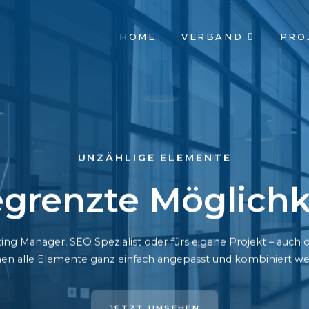
NAVIGATION
HOME
VERBAND
PRO
ÜBERSPRINGEN
UNZÄHLIGE ELEMENTE
grenzte Möglichk
ing Manager, SEO Spezialist oder fürs eigene Projekt – auc
en alle Elemente ganz einfach angepasst und kombiniert we
JETZT UMSEHEN