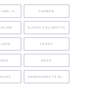
MP4, YOUTUBE, VIMEO
FARBEN
INLINE
SLIDER FULLWIDTH
LIDER
CARDS
URES
MAPS
OADS
UNBEGRENZTE MÖGLICHKEITEN