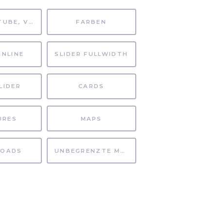
MP4, YOUTUBE, VIMEO
FARBEN
INLINE
SLIDER FULLWIDTH
LIDER
CARDS
URES
MAPS
OADS
UNBEGRENZTE MÖGLICHKEITEN