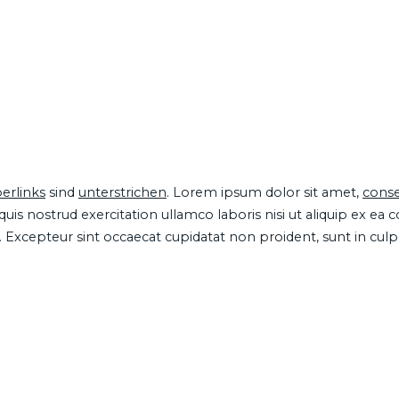
erlinks
sind
unterstrichen
. Lorem ipsum dolor sit amet,
conse
is nostrud exercitation ullamco laboris nisi ut aliquip ex ea
ur. Excepteur sint occaecat cupidatat non proident, sunt in cul