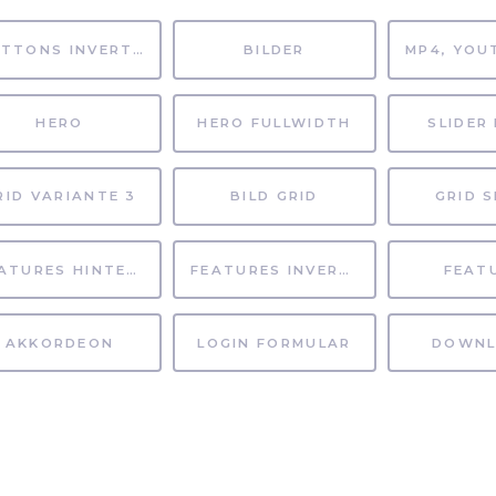
BUTTONS INVERTIERT
BILDER
HERO
HERO FULLWIDTH
SLIDER 
RID VARIANTE 3
BILD GRID
GRID S
FEATURES HINTERGRUND
FEATURES INVERTIERT
FEAT
AKKORDEON
LOGIN FORMULAR
DOWNL