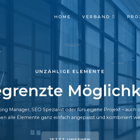
NAVIGATION
HOME
VERBAND
PRO
ÜBERSPRINGEN
UNZÄHLIGE ELEMENTE
grenzte Möglichk
ing Manager, SEO Spezialist oder fürs eigene Projekt – auc
en alle Elemente ganz einfach angepasst und kombiniert we
JETZT UMSEHEN