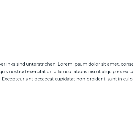
erlinks
sind
unterstrichen
. Lorem ipsum dolor sit amet,
conse
is nostrud exercitation ullamco laboris nisi ut aliquip ex ea
ur. Excepteur sint occaecat cupidatat non proident, sunt in cul