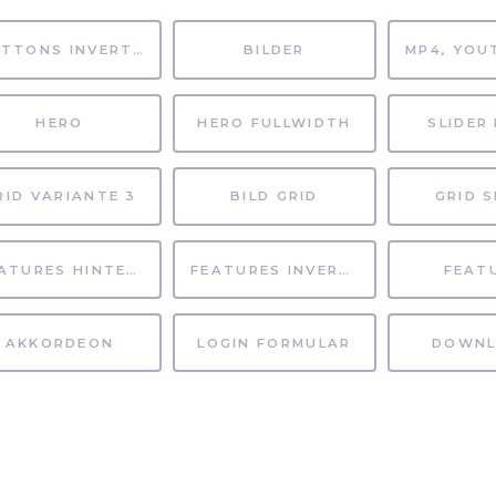
BUTTONS INVERTIERT
BILDER
HERO
HERO FULLWIDTH
SLIDER 
RID VARIANTE 3
BILD GRID
GRID S
FEATURES HINTERGRUND
FEATURES INVERTIERT
FEAT
AKKORDEON
LOGIN FORMULAR
DOWNL