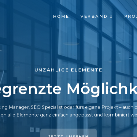
NAVIGATION
HOME
VERBAND
PRO
ÜBERSPRINGEN
UNZÄHLIGE ELEMENTE
grenzte Möglichk
ing Manager, SEO Spezialist oder fürs eigene Projekt – auc
en alle Elemente ganz einfach angepasst und kombiniert we
JETZT UMSEHEN