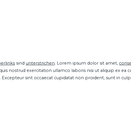
erlinks
sind
unterstrichen
. Lorem ipsum dolor sit amet,
conse
is nostrud exercitation ullamco laboris nisi ut aliquip ex ea
ur. Excepteur sint occaecat cupidatat non proident, sunt in cul