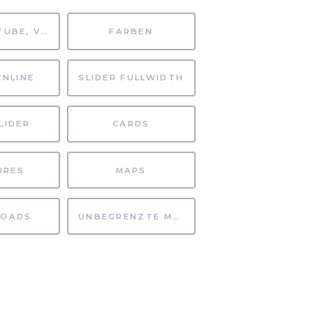
MP4, YOUTUBE, VIMEO
FARBEN
INLINE
SLIDER FULLWIDTH
LIDER
CARDS
URES
MAPS
OADS
UNBEGRENZTE MÖGLICHKEITEN