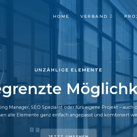
NAVIGATION
HOME
VERBAND
PRO
ÜBERSPRINGEN
UNZÄHLIGE ELEMENTE
grenzte Möglichk
ing Manager, SEO Spezialist oder fürs eigene Projekt – auc
en alle Elemente ganz einfach angepasst und kombiniert we
JETZT UMSEHEN