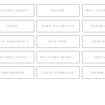
BUTTONS INVERTIERT
BILDER
HERO
HERO FULLWIDTH
SLIDER 
RID VARIANTE 3
BILD GRID
GRID S
FEATURES HINTERGRUND
FEATURES INVERTIERT
FEAT
AKKORDEON
LOGIN FORMULAR
DOWNL