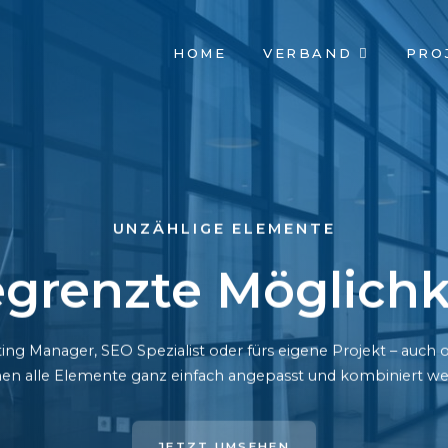
NAVIGATION
HOME
VERBAND
PRO
ÜBERSPRINGEN
UNZÄHLIGE ELEMENTE
grenzte Möglichk
ing Manager, SEO Spezialist oder fürs eigene Projekt – auc
en alle Elemente ganz einfach angepasst und kombiniert we
JETZT UMSEHEN