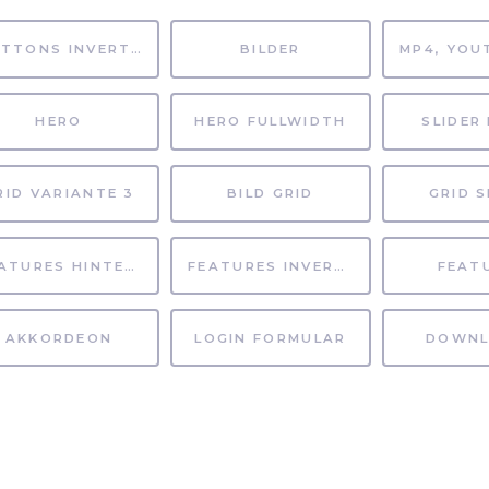
BUTTONS INVERTIERT
BILDER
HERO
HERO FULLWIDTH
SLIDER 
RID VARIANTE 3
BILD GRID
GRID S
FEATURES HINTERGRUND
FEATURES INVERTIERT
FEAT
AKKORDEON
LOGIN FORMULAR
DOWNL