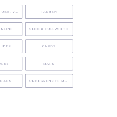
MP4, YOUTUBE, VIMEO
FARBEN
INLINE
SLIDER FULLWIDTH
LIDER
CARDS
URES
MAPS
OADS
UNBEGRENZTE MÖGLICHKEITEN