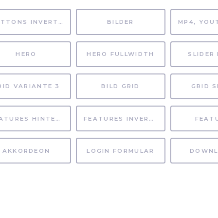
BUTTONS INVERTIERT
BILDER
HERO
HERO FULLWIDTH
SLIDER 
RID VARIANTE 3
BILD GRID
GRID S
FEATURES HINTERGRUND
FEATURES INVERTIERT
FEAT
AKKORDEON
LOGIN FORMULAR
DOWNL