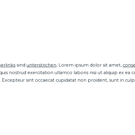
erlinks
sind
unterstrichen
. Lorem ipsum dolor sit amet,
conse
is nostrud exercitation ullamco laboris nisi ut aliquip ex ea
ur. Excepteur sint occaecat cupidatat non proident, sunt in cul