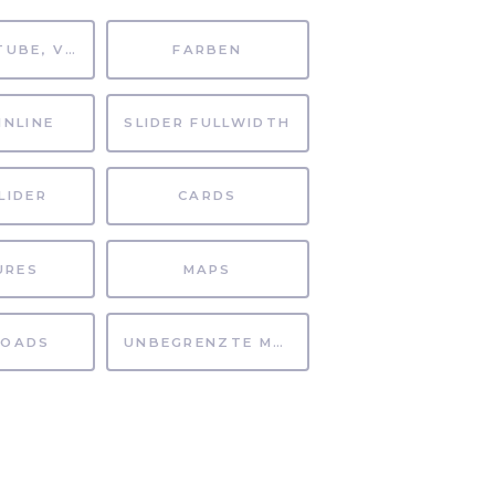
MP4, YOUTUBE, VIMEO
FARBEN
INLINE
SLIDER FULLWIDTH
LIDER
CARDS
URES
MAPS
OADS
UNBEGRENZTE MÖGLICHKEITEN