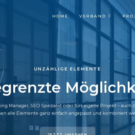
NAVIGATION
HOME
VERBAND
PRO
ÜBERSPRINGEN
UNZÄHLIGE ELEMENTE
grenzte Möglichk
ing Manager, SEO Spezialist oder fürs eigene Projekt – auc
en alle Elemente ganz einfach angepasst und kombiniert we
JETZT UMSEHEN