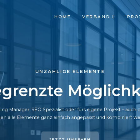
NAVIGATION
HOME
VERBAND
PRO
ÜBERSPRINGEN
UNZÄHLIGE ELEMENTE
grenzte Möglichk
ing Manager, SEO Spezialist oder fürs eigene Projekt – auc
en alle Elemente ganz einfach angepasst und kombiniert we
JETZT UMSEHEN