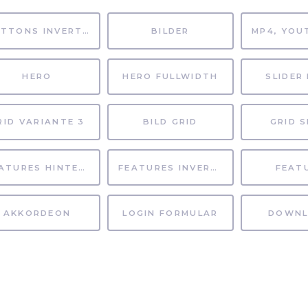
BUTTONS INVERTIERT
BILDER
HERO
HERO FULLWIDTH
SLIDER 
RID VARIANTE 3
BILD GRID
GRID S
FEATURES HINTERGRUND
FEATURES INVERTIERT
FEAT
AKKORDEON
LOGIN FORMULAR
DOWNL