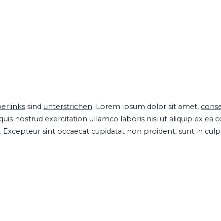
erlinks
sind
unterstrichen
. Lorem ipsum dolor sit amet,
conse
is nostrud exercitation ullamco laboris nisi ut aliquip ex ea
ur. Excepteur sint occaecat cupidatat non proident, sunt in cul