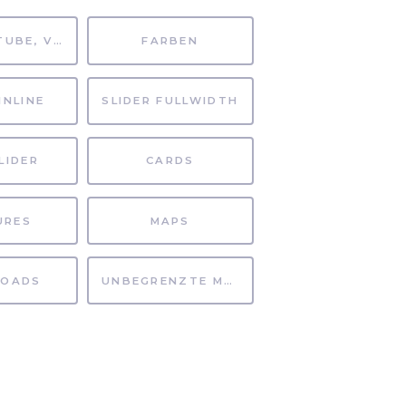
MP4, YOUTUBE, VIMEO
FARBEN
INLINE
SLIDER FULLWIDTH
LIDER
CARDS
URES
MAPS
OADS
UNBEGRENZTE MÖGLICHKEITEN