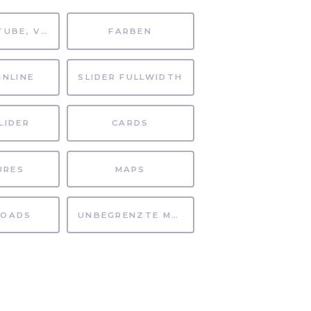
MP4, YOUTUBE, VIMEO
FARBEN
INLINE
SLIDER FULLWIDTH
LIDER
CARDS
URES
MAPS
OADS
UNBEGRENZTE MÖGLICHKEITEN