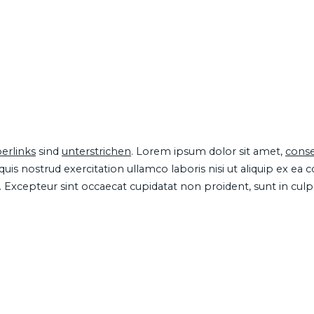
erlinks
sind
unterstrichen
. Lorem ipsum dolor sit amet,
conse
is nostrud exercitation ullamco laboris nisi ut aliquip ex ea
ur. Excepteur sint occaecat cupidatat non proident, sunt in cul