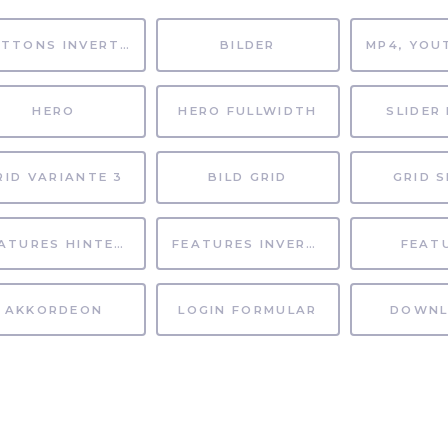
BUTTONS INVERTIERT
BILDER
HERO
HERO FULLWIDTH
SLIDER 
RID VARIANTE 3
BILD GRID
GRID S
FEATURES HINTERGRUND
FEATURES INVERTIERT
FEAT
AKKORDEON
LOGIN FORMULAR
DOWNL