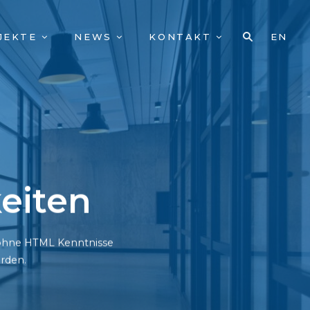
JEKTE
NEWS
KONTAKT
EN
eiten
h ohne HTML Kenntnisse
rden.