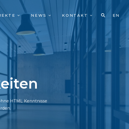
JEKTE
NEWS
KONTAKT
EN
eiten
h ohne HTML Kenntnisse
rden.