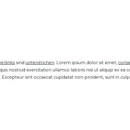
erlinks
sind
unterstrichen
. Lorem ipsum dolor sit amet,
conse
is nostrud exercitation ullamco laboris nisi ut aliquip ex ea
ur. Excepteur sint occaecat cupidatat non proident, sunt in cul