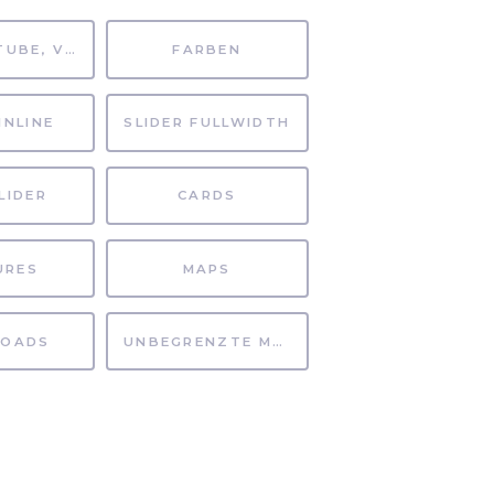
MP4, YOUTUBE, VIMEO
FARBEN
INLINE
SLIDER FULLWIDTH
LIDER
CARDS
URES
MAPS
OADS
UNBEGRENZTE MÖGLICHKEITEN