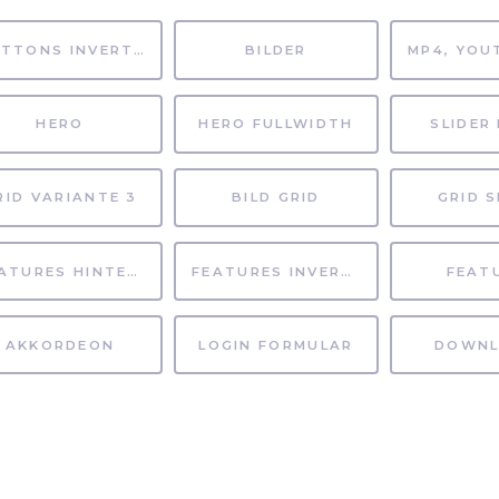
BUTTONS INVERTIERT
BILDER
HERO
HERO FULLWIDTH
SLIDER 
RID VARIANTE 3
BILD GRID
GRID S
FEATURES HINTERGRUND
FEATURES INVERTIERT
FEAT
AKKORDEON
LOGIN FORMULAR
DOWNL