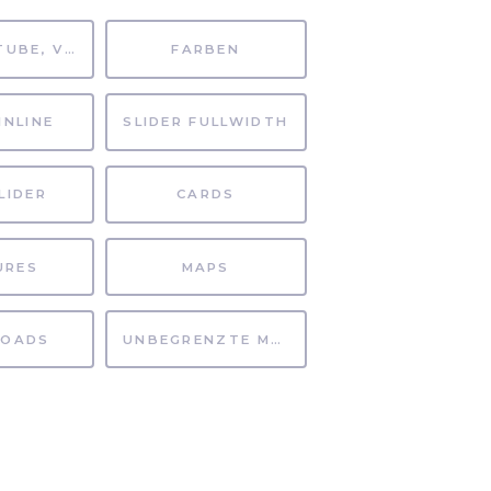
MP4, YOUTUBE, VIMEO
FARBEN
INLINE
SLIDER FULLWIDTH
LIDER
CARDS
URES
MAPS
OADS
UNBEGRENZTE MÖGLICHKEITEN