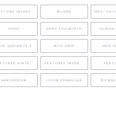
BUTTONS INVERTIERT
BILDER
HERO
HERO FULLWIDTH
SLIDER 
RID VARIANTE 3
BILD GRID
GRID S
FEATURES HINTERGRUND
FEATURES INVERTIERT
FEAT
AKKORDEON
LOGIN FORMULAR
DOWNL