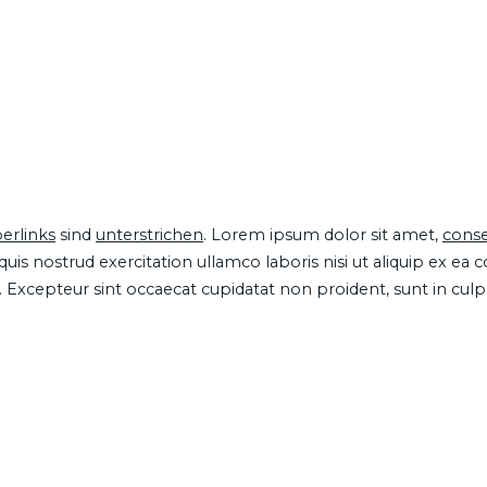
erlinks
sind
unterstrichen
. Lorem ipsum dolor sit amet,
conse
is nostrud exercitation ullamco laboris nisi ut aliquip ex ea
ur. Excepteur sint occaecat cupidatat non proident, sunt in cul