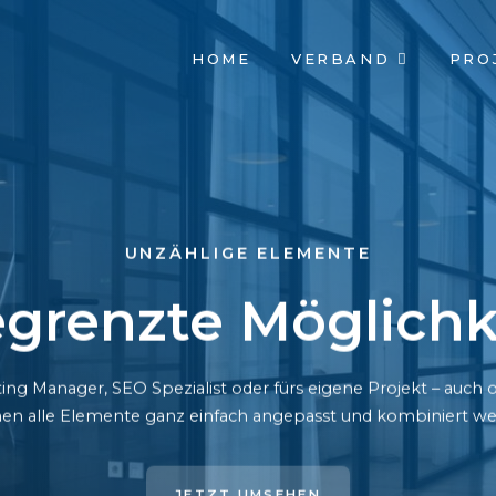
NAVIGATION
HOME
VERBAND
PRO
ÜBERSPRINGEN
UNZÄHLIGE ELEMENTE
grenzte Möglichk
ing Manager, SEO Spezialist oder fürs eigene Projekt – auc
en alle Elemente ganz einfach angepasst und kombiniert we
JETZT UMSEHEN