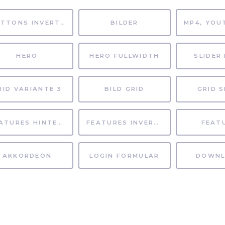
BUTTONS INVERTIERT
BILDER
HERO
HERO FULLWIDTH
SLIDER 
RID VARIANTE 3
BILD GRID
GRID S
FEATURES HINTERGRUND
FEATURES INVERTIERT
FEAT
AKKORDEON
LOGIN FORMULAR
DOWNL