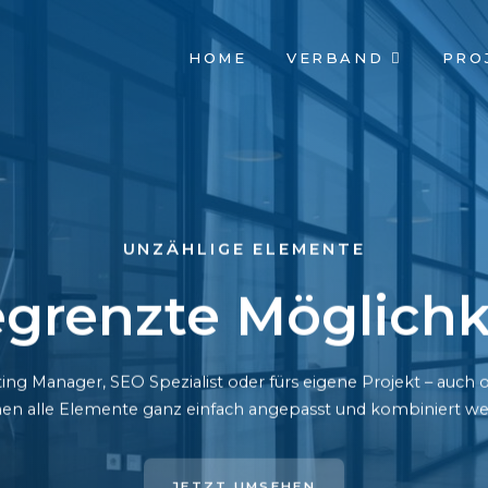
NAVIGATION
HOME
VERBAND
PRO
ÜBERSPRINGEN
UNZÄHLIGE ELEMENTE
grenzte Möglichk
ing Manager, SEO Spezialist oder fürs eigene Projekt – auc
en alle Elemente ganz einfach angepasst und kombiniert we
JETZT UMSEHEN