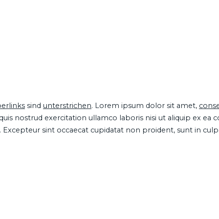
erlinks
sind
unterstrichen
. Lorem ipsum dolor sit amet,
conse
is nostrud exercitation ullamco laboris nisi ut aliquip ex ea
ur. Excepteur sint occaecat cupidatat non proident, sunt in cul