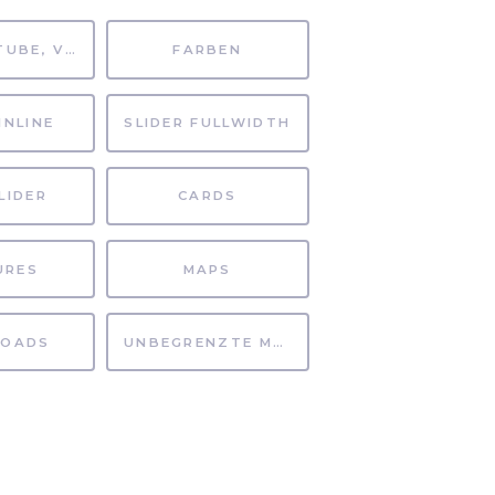
MP4, YOUTUBE, VIMEO
FARBEN
INLINE
SLIDER FULLWIDTH
LIDER
CARDS
URES
MAPS
OADS
UNBEGRENZTE MÖGLICHKEITEN