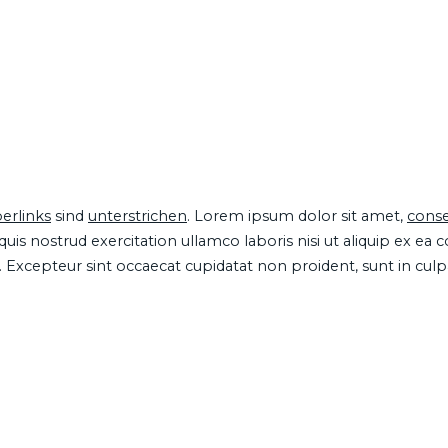
erlinks
sind
unterstrichen
. Lorem ipsum dolor sit amet,
conse
is nostrud exercitation ullamco laboris nisi ut aliquip ex ea
ur. Excepteur sint occaecat cupidatat non proident, sunt in cul