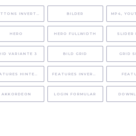
BUTTONS INVERTIERT
BILDER
HERO
HERO FULLWIDTH
SLIDER 
RID VARIANTE 3
BILD GRID
GRID S
FEATURES HINTERGRUND
FEATURES INVERTIERT
FEAT
AKKORDEON
LOGIN FORMULAR
DOWNL