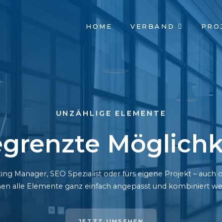
NAVIGATION
HOME
VERBAND
PRO
ÜBERSPRINGEN
UNZÄHLIGE ELEMENTE
grenzte Möglichk
ing Manager, SEO Spezialist oder fürs eigene Projekt – auc
en alle Elemente ganz einfach angepasst und kombiniert we
JETZT UMSEHEN