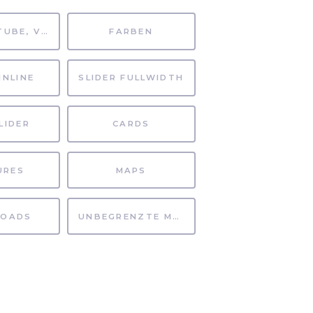
MP4, YOUTUBE, VIMEO
FARBEN
INLINE
SLIDER FULLWIDTH
LIDER
CARDS
URES
MAPS
OADS
UNBEGRENZTE MÖGLICHKEITEN