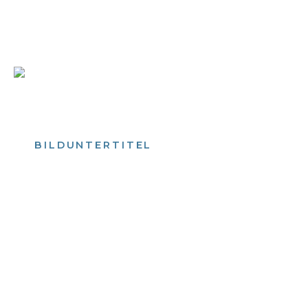
Bild­unter­titel Hervorgehoben
als Text Element
BILDUNTERTITEL
als Text Element